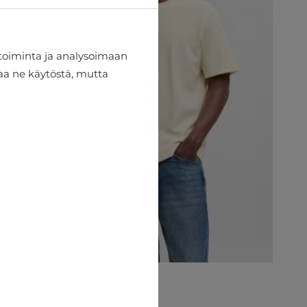
toiminta ja analysoimaan
taa ne käytöstä, mutta
T-paita Jack & Jones
€17.96
€19.95