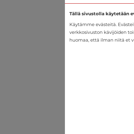
Tällä sivustolla käytetään e
Käytämme evästeitä. Eväste
verkkosivuston kävijöiden toi
huomaa, että ilman niitä et v
T-paita MCL
€25.16
€27.95