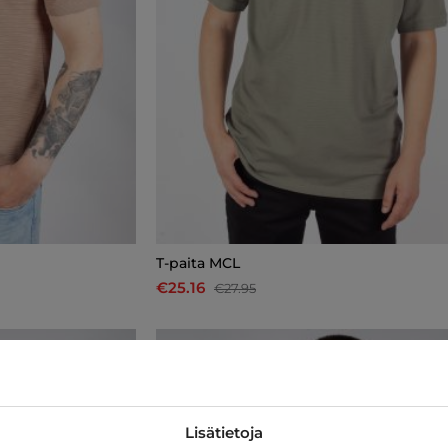
T-paita MCL
€25.16
€27.95
-10%
Lisätietoja