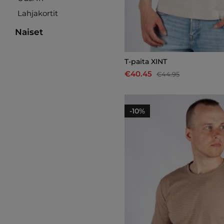
Lahjakortit
Naiset
T-paita XINT
€40.45
€44.95
-10%