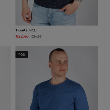
T-paita MCL
€22.46
€24.95
-10%