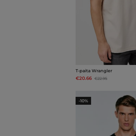
T-paita Wrangler
€20.66
€22.95
-10%