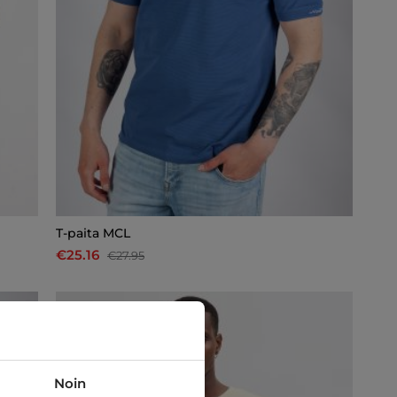
T-paita MCL
€25.16
€27.95
-10%
Noin