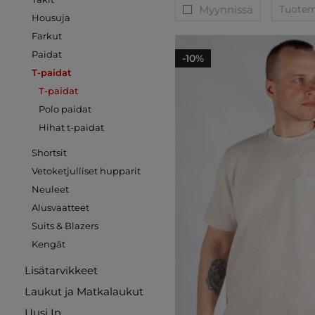
Myynnissä
Tuoteme
Housuja
Farkut
Paidat
-10%
T-paidat
T-paidat
Polo paidat
Hihat t-paidat
Shortsit
Vetoketjulliset hupparit
Neuleet
Alusvaatteet
Suits & Blazers
Kengät
Lisätarvikkeet
Laukut ja Matkalaukut
Uusi In