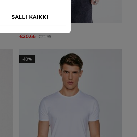
SALLI KAIKKI
T-paita Wrangler
€20.66
€22.95
-10%