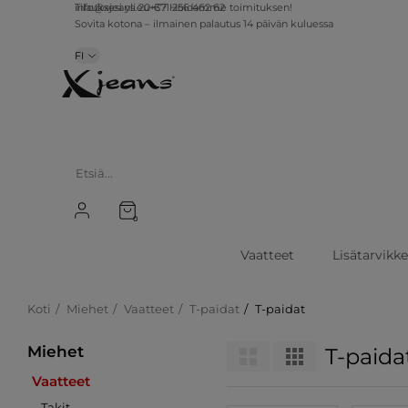
info@xjeans.eu
+371 256 462 62
Tilauksesi yli 20 €? Hoidamme toimituksen!
Sovita kotona – ilmainen palautus 14 päivän kuluessa
FI
0
Vaatteet
Lisätarvikk
Koti
Miehet
Vaatteet
T-paidat
T-paidat
Miehet
T-paida
Vaatteet
Takit