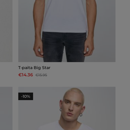
T-paita Big Star
€14.36
€15.95
-10%