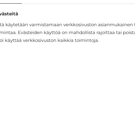
västeitä
itä käytetään varmistamaan verkkosivuston asianmukainen 
mintaa. Evästeiden käyttöä on mahdollista rajoittaa tai pois
oi käyttää verkkosivuston kaikkia toimintoja.
T-paita MCL
€25.16
€27.95