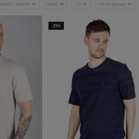
rkki l. brändi
Koko
Fit
Hihan pituus
-21%