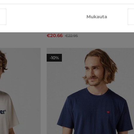
Mukauta
T-paita Wrangler
€20.66
€22.95
-10%