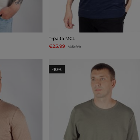
T-paita MCL
€25.99
€32.95
-10%