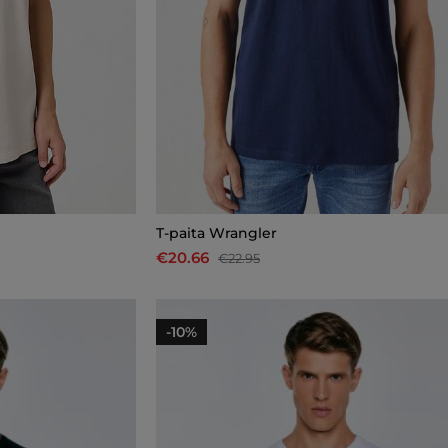
T-paita Wrangler
€20.66
€22.95
-10%