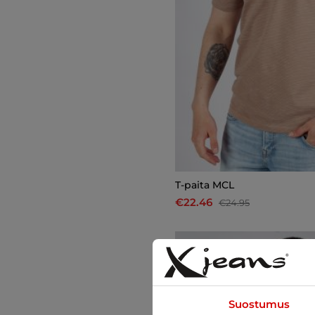
T-paita MCL
€22.46
€24.95
-10%
Suostumus