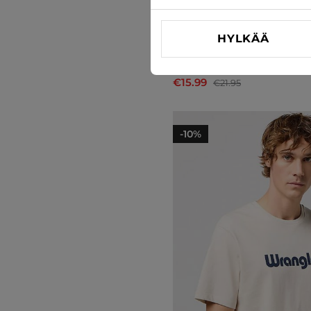
HYLKÄÄ
T-paita Jack & Jones
€15.99
€21.95
-10%