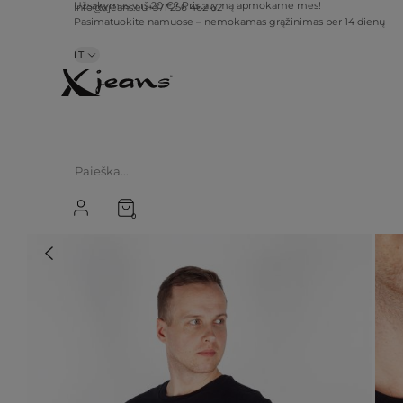
info@xjeans.eu
+371 256 462 62
Užsakymas virš 20 €? Pristatymą apmokame mes!
Pasimatuokite namuose – nemokamas grąžinimas per 14 dienų
LT
0