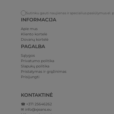
Sutinku gauti naujienas ir specialius pasiūlymus el. 
INFORMACIJA
Apie mus
Kliento kortelė
Dovanų kortelė
PAGALBA
Sąlygos
Privatumo politika​
Slapukų politika
Pristatymas ir grąžinimas​
Prisijungti​
KONTAKTINĖ
☎ +371 25646262
✉ info@xjeans.eu