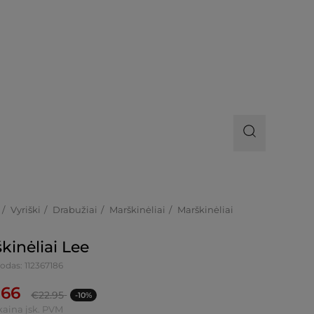
Vyriški
Drabužiai
Marškinėliai
Marškinėliai
kinėliai Lee
odas: 112367186
.66
€
22.95
-10%
kaina įsk. PVM