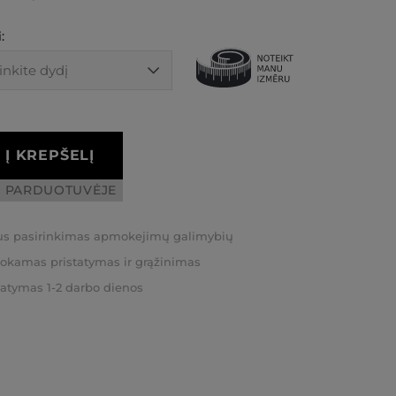
:
Į KREPŠELĮ
I PARDUOTUVĖJE
us pasirinkimas apmokejimų galimybių
kamas pristatymas ir grąžinimas
tatymas 1-2 darbo dienos