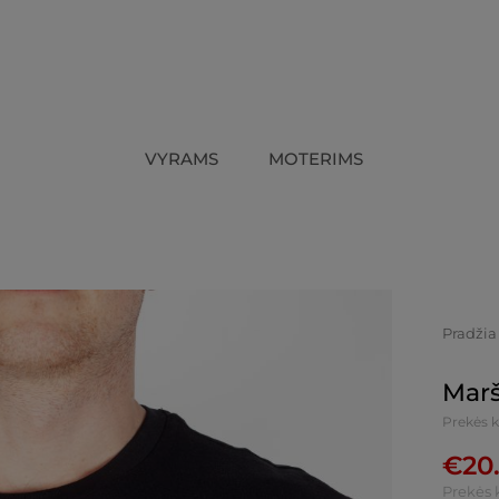
VYRAMS
MOTERIMS
Pradžia
Marš
Prekės k
€
20
Prekės 