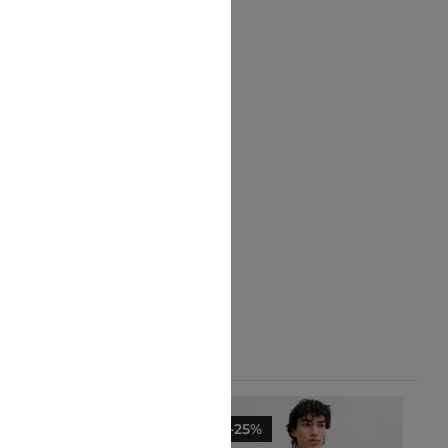
-10%
-25%