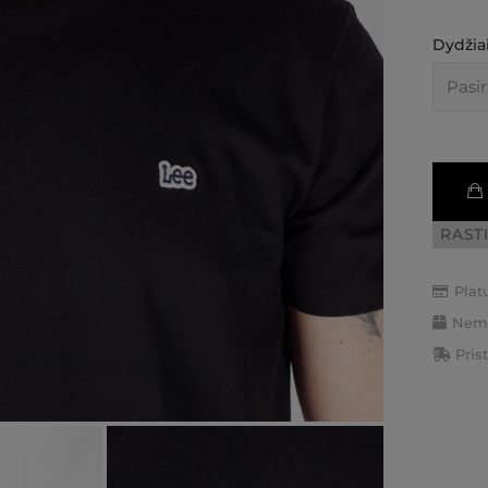
Dydžiai
RAST
Plat
Nemo
Pris