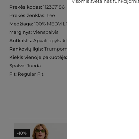
visomis svetainės funkcijomis
Prekės kodas:
112367186
Prekės ženklas:
Lee
Medžiaga:
100% MEDVILNĖ
Marginys:
Vienspalvis
Antkaklis:
Apvali apykaklė
Rankovių ilgis:
Trumpomis rankovėmis
Kiekis vienoje pakuotėje:
1 pora
Spalva:
Juoda
Fit:
Regular Fit
-10%
-25%