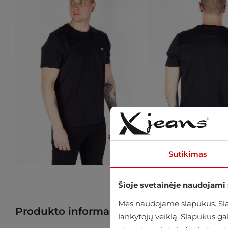
Sutikimas
Šioje svetainėje naudojami
Mes naudojame slapukus. Slap
Produkto informacija
Raskite prekę p
lankytojų veiklą. Slapukus g