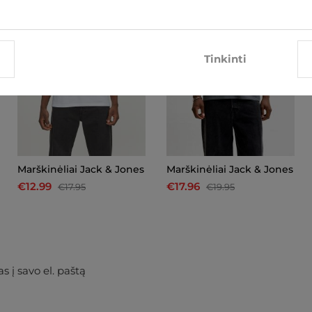
Tinkinti
Marškinėliai Jack & Jones
Marškinėliai Jack & Jones
€12.99
€17.96
€17.95
€19.95
s į savo el. paštą