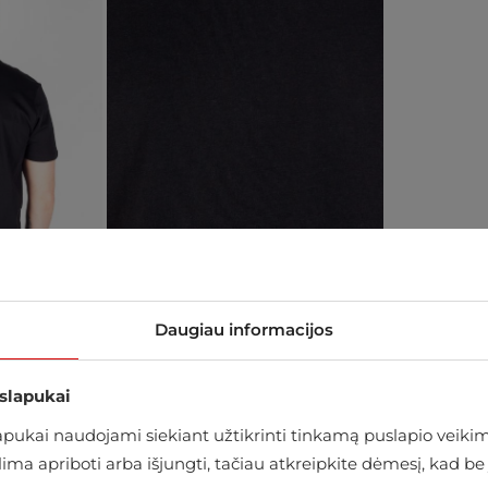
Daugiau informacijos
 slapukai
ukai naudojami siekiant užtikrinti tinkamą puslapio veikimą
arduotuvėje
alima apriboti arba išjungti, tačiau atkreipkite dėmesį, kad