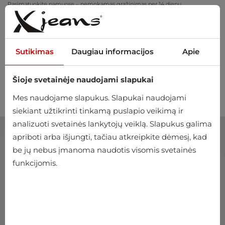
Pasimatuokite namuose – nemokamas grąžinimas per 14 dienų
Sutikimas
Daugiau informacijos
Apie
Šioje svetainėje naudojami slapukai
0
Mes naudojame slapukus. Slapukai naudojami
siekiant užtikrinti tinkamą puslapio veikimą ir
analizuoti svetainės lankytojų veiklą. Slapukus galima
apriboti arba išjungti, tačiau atkreipkite dėmesį, kad
be jų nebus įmanoma naudotis visomis svetainės
funkcijomis.