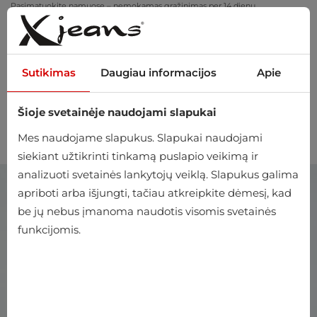
Pasimatuokite namuose – nemokamas grąžinimas per 14 dienų
Sutikimas
Daugiau informacijos
Apie
Šioje svetainėje naudojami slapukai
0
Mes naudojame slapukus. Slapukai naudojami
siekiant užtikrinti tinkamą puslapio veikimą ir
analizuoti svetainės lankytojų veiklą. Slapukus galima
apriboti arba išjungti, tačiau atkreipkite dėmesį, kad
be jų nebus įmanoma naudotis visomis svetainės
funkcijomis.