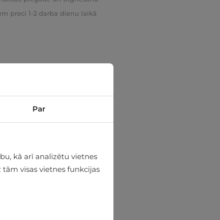
m preci 1-2 darba dienu laikā
Par
u, kā arī analizētu vietnes
 tām visas vietnes funkcijas