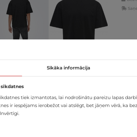
Saņe
Sīkāka informācija
 sīkdatnes
alā
datnes tiek izmantotas, lai nodrošinātu pareizu lapas darbīb
es ir iespējams ierobežot vai atslēgt, bet jāņem vērā, ka bez
nvērtīgi.
OMULTIESTERIS