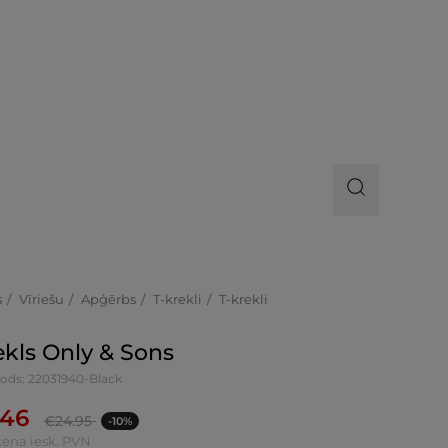
s
Vīriešu
Apģērbs
T-krekli
T-krekli
ekls Only & Sons
kods: 22031940-Black
.46
€
24.95
-10%
cena iesk. PVN