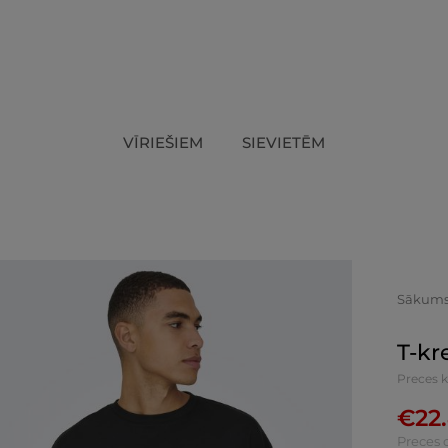
VĪRIEŠIEM
SIEVIETĒM
Sākum
T-kr
Preces 
€
22
Preces 