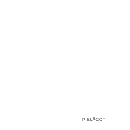
SAISTĪTĀS PRECES
-10%
-10%
PIELĀGOT