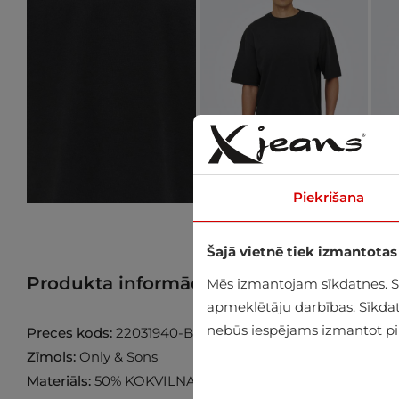
Piekrišana
Šajā vietnē tiek izmantotas
Produkta informācija
Atrast preci veik
Mēs izmantojam sīkdatnes. Sīk
apmeklētāju darbības. Sīkdatn
nebūs iespējams izmantot pil
Preces kods:
22031940-Black
Zīmols:
Only & Sons
Materiāls:
50% KOKVILNA 27% POLIESTERS 23% ELAST