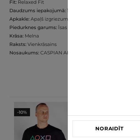
Fit:
Relaxed Fit
Daudzums iepakojumā:
1 pāris
Apkakle:
Apaļš izgriezums
Piedurknes garums:
Īsas
Krāsa:
Melna
Raksts:
Vienkrāsains
Nosaukums:
CASPIAN AIRFLEX
-10%
-10%
NORAIDĪT