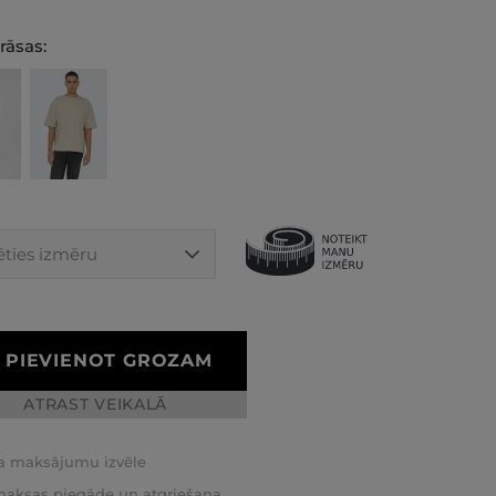
rāsas:
PIEVIENOT GROZAM
ATRAST VEIKALĀ
a maksājumu izvēle
aksas piegāde un atgriešana