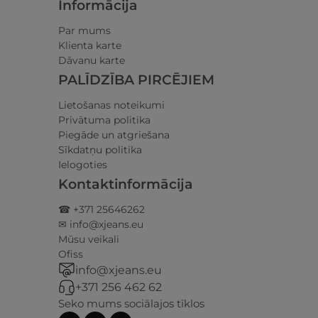
Informācija
Par mums
Klienta karte
Dāvanu karte
PALĪDZĪBA PIRCĒJIEM
Lietošanas noteikumi
Privātuma politika
Piegāde un atgriešana
Sīkdatņu politika
Ielogoties
Kontaktinformācija
☎ +371 25646262
✉ info@xjeans.eu
Mūsu veikali
Ofiss
info@xjeans.eu
+371 256 462 62
Seko mums sociālajos tīklos