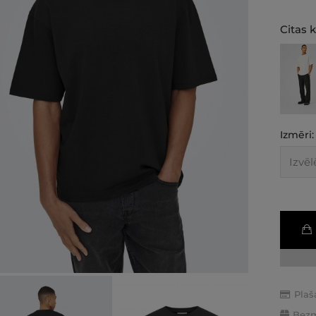
Citas k
Izmēri:
Plaš
Bezm