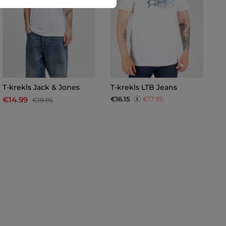
T-krekls Jack & Jones
T-krekls LTB Jeans
T-
€16.15
€17.95
€14.99
€
€19.95