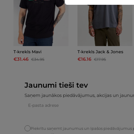
T-krekls Mavi
T-krekls Jack & Jones
€31.46
€16.16
€34.95
€17.95
Jaunumi tieši tev
Saņem jaunākos piedāvājumus, akcijas un jaunu
Piekrītu saņemt jaunumus un īpašos piedāvājumus 