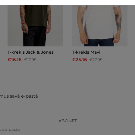
T-krekls Jack & Jones
T-krekls Mavi
€16.16
€25.16
€17.95
€27.95
mus savā e-pastā
ABONĒT
pa e-pastu