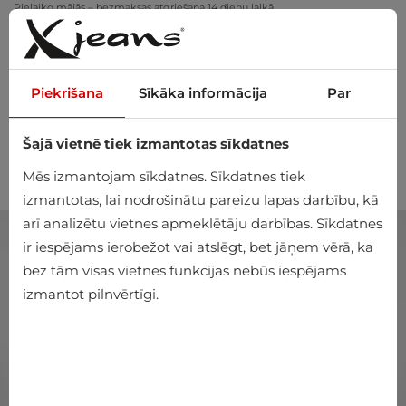
Pielaiko mājās – bezmaksas atgriešana 14 dienu laikā
Piekrišana
Sīkāka informācija
Par
Šajā vietnē tiek izmantotas sīkdatnes
0
Mēs izmantojam sīkdatnes. Sīkdatnes tiek
izmantotas, lai nodrošinātu pareizu lapas darbību, kā
arī analizētu vietnes apmeklētāju darbības. Sīkdatnes
ir iespējams ierobežot vai atslēgt, bet jāņem vērā, ka
bez tām visas vietnes funkcijas nebūs iespējams
izmantot pilnvērtīgi.