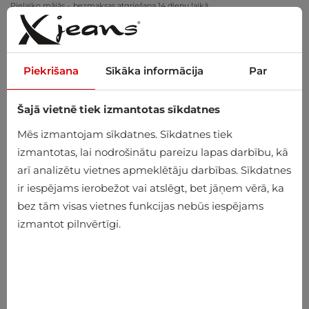
Pielaiko mājās – bezmaksas atgriešana 14 dienu laikā
Piekrišana
Sīkāka informācija
Par
Šajā vietnē tiek izmantotas sīkdatnes
0
Mēs izmantojam sīkdatnes. Sīkdatnes tiek
izmantotas, lai nodrošinātu pareizu lapas darbību, kā
arī analizētu vietnes apmeklētāju darbības. Sīkdatnes
ir iespējams ierobežot vai atslēgt, bet jāņem vērā, ka
bez tām visas vietnes funkcijas nebūs iespējams
izmantot pilnvērtīgi.