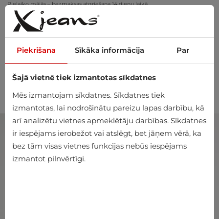
Pielaiko mājās – bezmaksas atgriešana 14 dienu laikā
Piekrišana
Sīkāka informācija
Par
Šajā vietnē tiek izmantotas sīkdatnes
0
Mēs izmantojam sīkdatnes. Sīkdatnes tiek
izmantotas, lai nodrošinātu pareizu lapas darbību, kā
arī analizētu vietnes apmeklētāju darbības. Sīkdatnes
ir iespējams ierobežot vai atslēgt, bet jāņem vērā, ka
bez tām visas vietnes funkcijas nebūs iespējams
izmantot pilnvērtīgi.