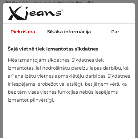
Pielaiko mājās – bezmaksas atgriešana 14 dienu laikā
Piekrišana
Sīkāka informācija
Par
Šajā vietnē tiek izmantotas sīkdatnes
0
Mēs izmantojam sīkdatnes. Sīkdatnes tiek
izmantotas, lai nodrošinātu pareizu lapas darbību, kā
arī analizētu vietnes apmeklētāju darbības. Sīkdatnes
ir iespējams ierobežot vai atslēgt, bet jāņem vērā, ka
bez tām visas vietnes funkcijas nebūs iespējams
izmantot pilnvērtīgi.