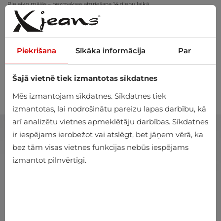
Pielaiko mājās – bezmaksas atgriešana 14 dienu laikā
Piekrišana
Sīkāka informācija
Par
Šajā vietnē tiek izmantotas sīkdatnes
0
Mēs izmantojam sīkdatnes. Sīkdatnes tiek
izmantotas, lai nodrošinātu pareizu lapas darbību, kā
arī analizētu vietnes apmeklētāju darbības. Sīkdatnes
ir iespējams ierobežot vai atslēgt, bet jāņem vērā, ka
bez tām visas vietnes funkcijas nebūs iespējams
izmantot pilnvērtīgi.