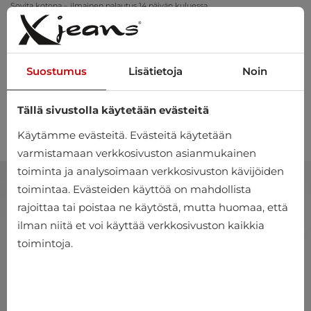
Sovita kotona – ilmainen palautus 14 päivän kuluessa
Suostumus
Lisätietoja
Noin
Tällä sivustolla käytetään evästeitä
0
Käytämme evästeitä. Evästeitä käytetään
varmistamaan verkkosivuston asianmukainen
toiminta ja analysoimaan verkkosivuston kävijöiden
toimintaa. Evästeiden käyttöä on mahdollista
rajoittaa tai poistaa ne käytöstä, mutta huomaa, että
ilman niitä et voi käyttää verkkosivuston kaikkia
toimintoja.