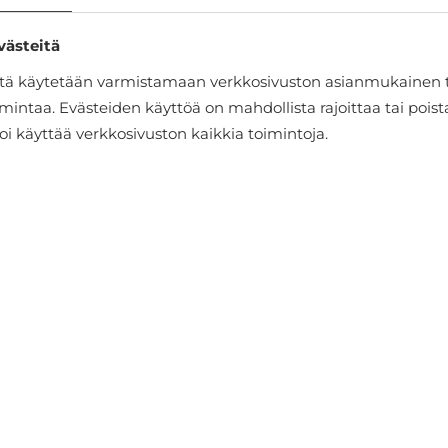
västeitä
itä käytetään varmistamaan verkkosivuston asianmukainen 
mintaa. Evästeiden käyttöä on mahdollista rajoittaa tai pois
oi käyttää verkkosivuston kaikkia toimintoja.
Nahkatakki Mauritius
€159.99
€219.95