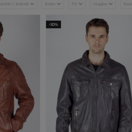
rkki l. brändi
Koko
Fit
Huppu
Kau
-10%