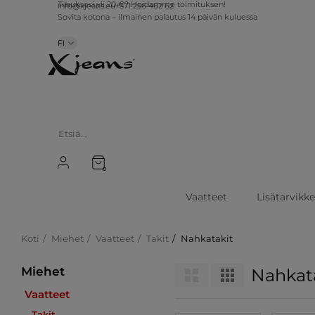
info@xjeans.eu
+371 256 462 62
Tilauksesi yli 20 €? Hoidamme toimituksen!
Sovita kotona – ilmainen palautus 14 päivän kuluessa
FI
0
Vaatteet
Lisätarvikk
Koti
Miehet
Vaatteet
Takit
Nahkatakit
Miehet
Nahkat
Vaatteet
Takit