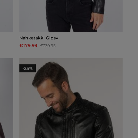
Nahkatakki Gipsy
€179.99
€239.95
-25%