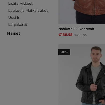
Lisätarvikkeet
Laukut ja Matkalaukut
Uusi In
Lahjakortit
Nahkatakki Deercraft
Naiset
€188.95
€209.95
-10%