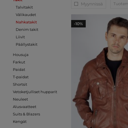
Myynnissä
Tuoteme
Talvitakit
Välikaudet
Nahkatakit
-10%
Denim takit
Liivit
Päällystakit
Housuja
Farkut
Paidat
T-paidat
Shortsit
Vetoketjulliset hupparit
Neuleet
Alusvaatteet
Suits & Blazers
Kengät