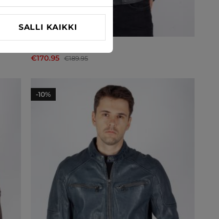
SALLI KAIKKI
Nahkatakki Mauritius
€170.95
€189.95
-10%