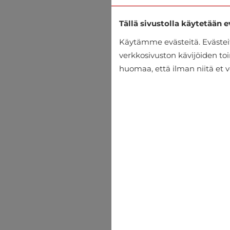
Tällä sivustolla käytetään e
Käytämme evästeitä. Eväste
verkkosivuston kävijöiden toi
huomaa, että ilman niitä et v
Nahkatakki Deercraft
€206.95
€229.95