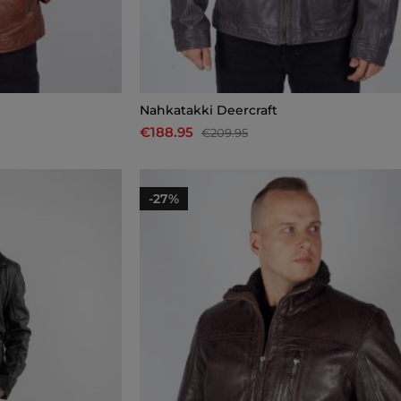
Nahkatakki Deercraft
€188.95
€209.95
-27%