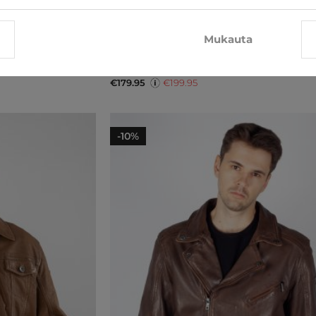
Mukauta
Nahkatakki Mauritius
€179.95
€199.95
-10%