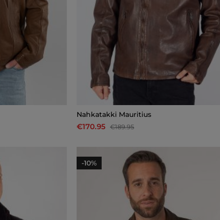
Nahkatakki Mauritius
€170.95
€189.95
-10%