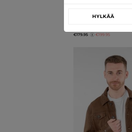
HYLKÄÄ
Nahkatakki Mauritius
€179.95
€199.95