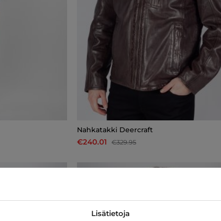
Nahkatakki Deercraft
€240.01
€329.95
-27%
Lisätietoja