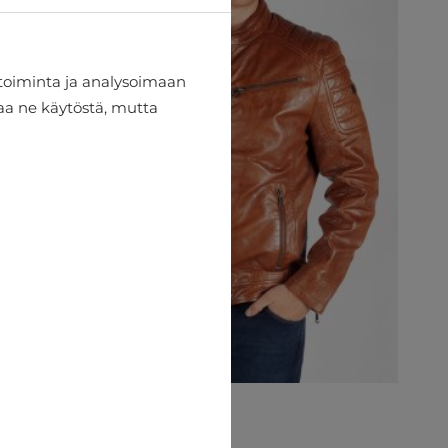
toiminta ja analysoimaan
taa ne käytöstä, mutta
Nahkatakki Mauritius
€170.95
€189.95