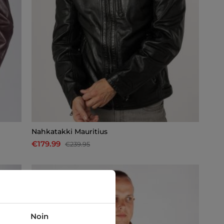
Nahkatakki Mauritius
€179.99
€239.95
Noin