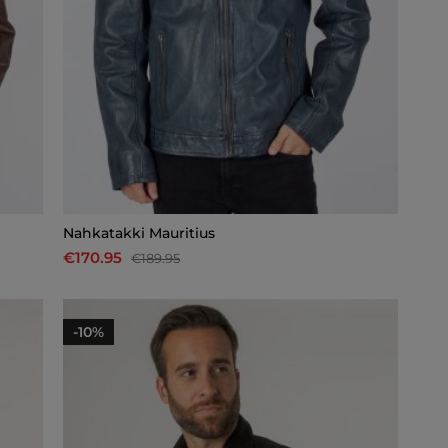
Nahkatakki Mauritius
€170.95
€189.95
-10%