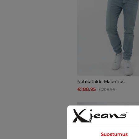
Nahkatakki Mauritius
€188.95
€209.95
-10%
Suostumus