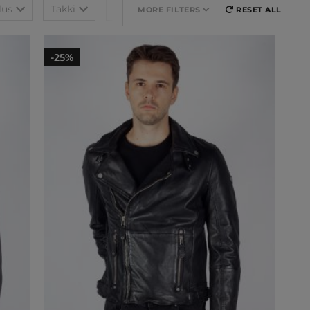
lus
Takki
Väri
Nimi
MORE FILTERS
RESET ALL
-25%