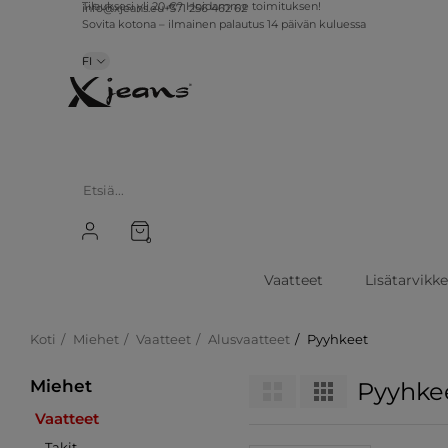
Tilauksesi yli 20 €? Hoidamme toimituksen!
info@xjeans.eu
+371 256 462 62
Sovita kotona – ilmainen palautus 14 päivän kuluessa
FI
0
Vaatteet
Lisätarvikk
Koti
Miehet
Vaatteet
Alusvaatteet
Pyyhkeet
Miehet
Pyyhke
Vaatteet
Takit