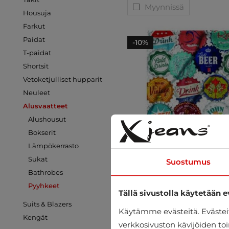
Myynnissä
Housuja
Farkut
Paidat
-10%
T-paidat
Shortsit
Vetoketjulliset hupparit
Neuleet
Alusvaatteet
Alushousut
Bokserit
Lämpökerrasto
Sukat
Suostumus
Bathrobes
Pyyhkeet
Tällä sivustolla käytetään e
Suits & Blazers
Käytämme evästeitä. Eväste
Kengät
verkkosivuston kävijöiden toi