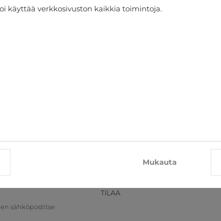
oi käyttää verkkosivuston kaikkia toimintoja.
Pyyhe John Frank
€26.96
€29.95
suoraan sähköpostiisi
Mukauta
TILAA
nen sähköpostitse