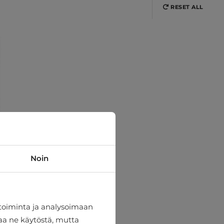
RESET ALL
Noin
toiminta ja analysoimaan
taa ne käytöstä, mutta