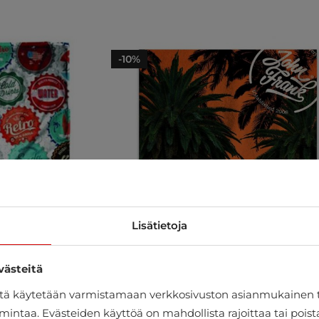
-10%
Lisätietoja
västeitä
itä käytetään varmistamaan verkkosivuston asianmukainen 
mintaa. Evästeiden käyttöä on mahdollista rajoittaa tai pois