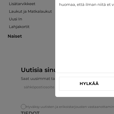
Lisätarvikkeet
huomaa, että ilman niitä et v
Laukut ja Matkalaukut
Uusi In
Lahjakortit
Pyyhe John Frank
Naiset
€26.96
€29.95
Uutisia sinulle
Saat uusimmat tarjoukset, alennukset ja uutiset 
HYLKÄÄ
Hyväksy uutisten ja erikoistarjousten vastaanottami
TIEDOT