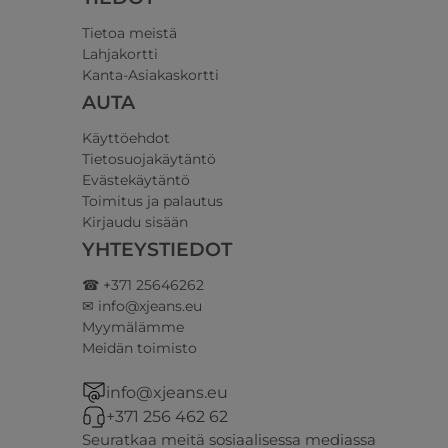
Tietoa meistä
Lahjakortti
Kanta-Asiakaskortti
AUTA
Käyttöehdot
Tietosuojakäytäntö
Evästekäytäntö
Toimitus ja palautus
Kirjaudu sisään
YHTEYSTIEDOT
☎ +371 25646262
✉ info@xjeans.eu
Myymälämme
Meidän toimisto
info@xjeans.eu
+371 256 462 62
Seuratkaa meitä sosiaalisessa mediassa