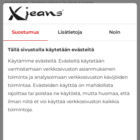
Sovita kotona – ilmainen palautus 14 päivän kuluessa
Suostumus
Lisätietoja
Noin
Tällä sivustolla käytetään evästeitä
0
Käytämme evästeitä. Evästeitä käytetään
varmistamaan verkkosivuston asianmukainen
toiminta ja analysoimaan verkkosivuston kävijöiden
Koti
Miehet
Vaatteet
T-paidat
Hihat t-paidat
toimintaa. Evästeiden käyttöä on mahdollista
rajoittaa tai poistaa ne käytöstä, mutta huomaa, että
Hihat t-paidat
ilman niitä et voi käyttää verkkosivuston kaikkia
toimintoja.
-10%
-10%