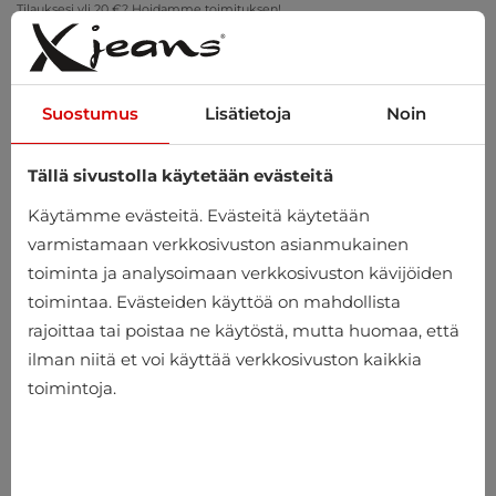
Tilauksesi yli 20 €? Hoidamme toimituksen!
Sovita kotona – ilmainen palautus 14 päivän kuluessa
Suostumus
Lisätietoja
Noin
Tällä sivustolla käytetään evästeitä
0
Käytämme evästeitä. Evästeitä käytetään
varmistamaan verkkosivuston asianmukainen
toiminta ja analysoimaan verkkosivuston kävijöiden
Koti
Miehet
Vaatteet
Alusvaatteet
toimintaa. Evästeiden käyttöä on mahdollista
rajoittaa tai poistaa ne käytöstä, mutta huomaa, että
Alusvaatteet
ilman niitä et voi käyttää verkkosivuston kaikkia
toimintoja.
-10%
-24%