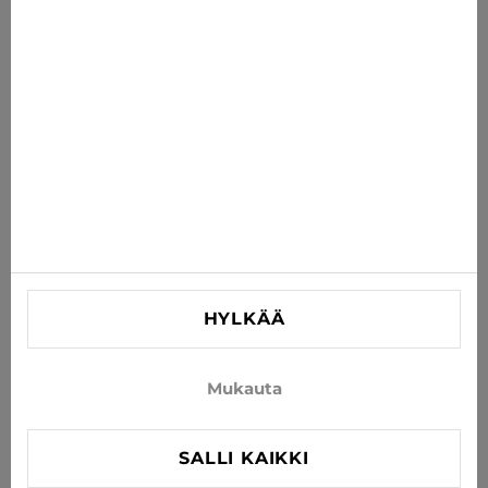
suoraan sähköpostiisi
TILAA
Hyväksy uutisten ja erikoistarjousten vastaanottaminen
sähköpostitse
TIEDOT
AUTA
YHTEYSTIEDOT
HYLKÄÄ
info@xjeans.eu
+371 256 462 62
Mukauta
Seuratkaa meitä sosiaalisessa mediassa
SALLI KAIKKI