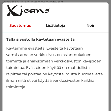
Tilauksesi yli 20 €? Hoidamme toimituksen!
Sovita kotona – ilmainen palautus 14 päivän kuluessa
Suostumus
Lisätietoja
Noin
Tällä sivustolla käytetään evästeitä
0
Käytämme evästeitä. Evästeitä käytetään
varmistamaan verkkosivuston asianmukainen
toiminta ja analysoimaan verkkosivuston kävijöiden
Koti
Miehet
Vaatteet
Suits & Blazers
toimintaa. Evästeiden käyttöä on mahdollista
rajoittaa tai poistaa ne käytöstä, mutta huomaa, että
Suits & Blazers
ilman niitä et voi käyttää verkkosivuston kaikkia
toimintoja.
-10%
-10%