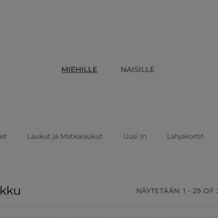
MIEHILLE
NAISILLE
eet
Laukut ja Matkalaukut
Uusi In
Lahjakortit
ukku
NÄYTETÄÄN: 1 - 29 OF