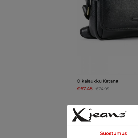
Olkalaukku Katana
€67.45
€74.95
-22%
Suostumus