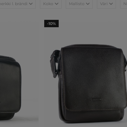
rkki l. brändi
Koko
Mallisto
Väri
N
-10%