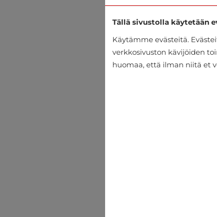
Tällä sivustolla käytetään e
Käytämme evästeitä. Eväste
verkkosivuston kävijöiden toi
huomaa, että ilman niitä et v
Olkalaukku Katana
€69.99
€89.95