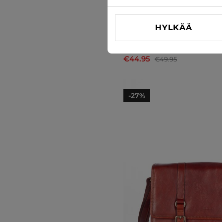
HYLKÄÄ
Olkalaukku Katana
€44.95
€49.95
-27%