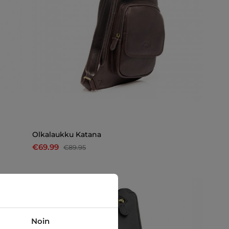
Olkalaukku Katana
€69.99
€89.95
-10%
Noin