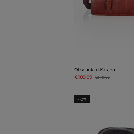
Olkalaukku Katana
€109.99
€149.95
-10%