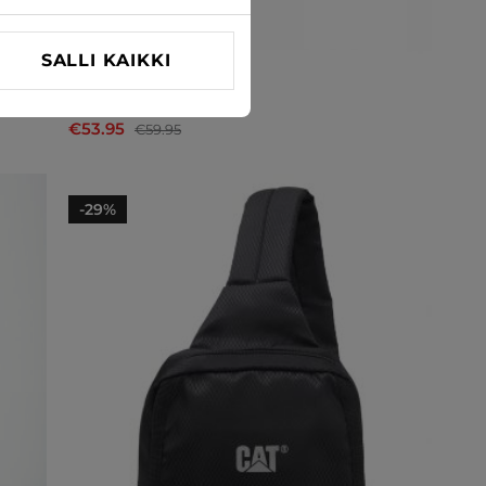
SALLI KAIKKI
Olkalaukku Katana
€53.95
€59.95
-29%