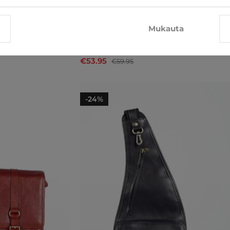
Mukauta
Olkalaukku Katana
€53.95
€59.95
-24%