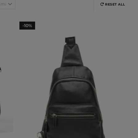
imi
RESET ALL
-10%