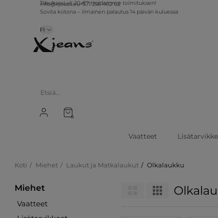
info@xjeans.eu
+371 256 462 62
Tilauksesi yli 20 €? Hoidamme toimituksen!
Sovita kotona – ilmainen palautus 14 päivän kuluessa
FI
0
Vaatteet
Lisätarvikk
Koti
Miehet
Laukut ja Matkalaukut
Olkalaukku
Miehet
Olkala
Vaatteet