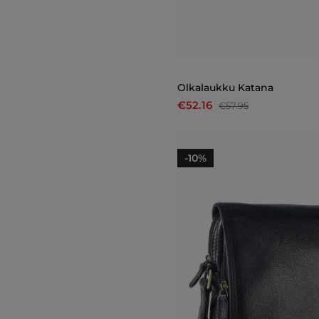
Olkalaukku Katana
€52.16
€57.95
-10%