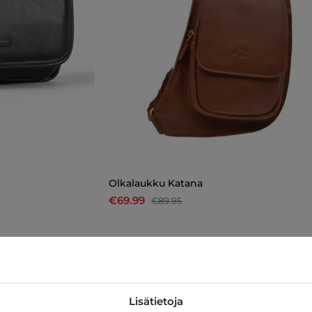
Olkalaukku Katana
€69.99
€89.95
-10%
Lisätietoja