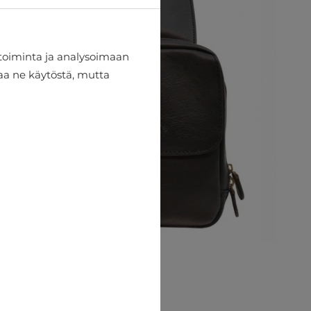
toiminta ja analysoimaan
taa ne käytöstä, mutta
Olkalaukku Katana
€53.95
€59.95