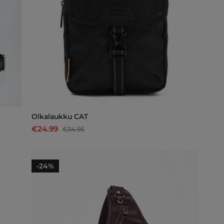
Olkalaukku CAT
€24.99
€34.95
-24%