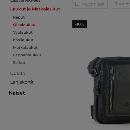
Lisätarvikkeet
Myynnissä
Tuoteme
Laukut ja Matkalaukut
Reput
-10%
Olkalaukku
Vyölaukut
Käsilaukut
Matkalaukut
Läppärilaukku
Salkut
Uusi In
Lahjakortit
Naiset