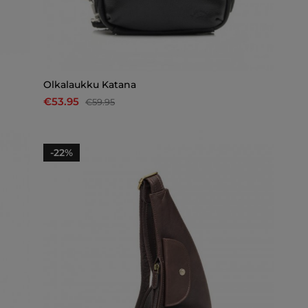
Olkalaukku Katana
€53.95
€59.95
-22%