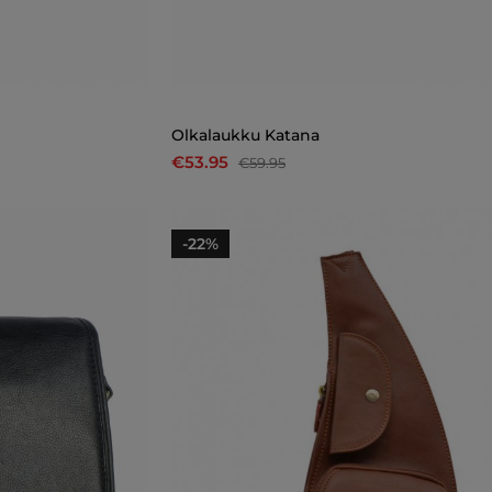
Olkalaukku Katana
€53.95
€59.95
-22%