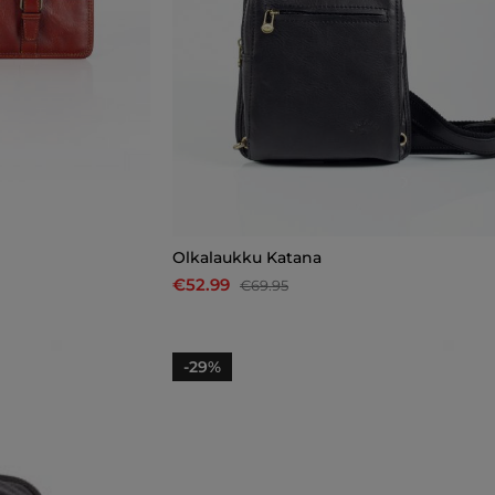
Olkalaukku Katana
€52.99
€69.95
-29%