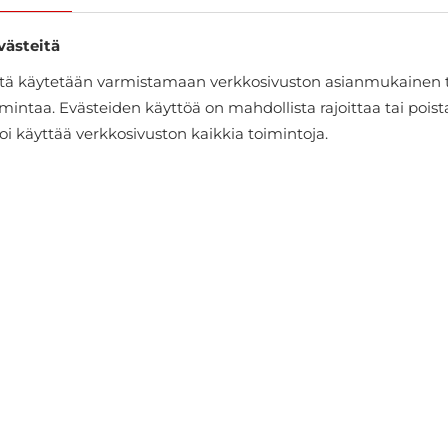
västeitä
itä käytetään varmistamaan verkkosivuston asianmukainen 
mintaa. Evästeiden käyttöä on mahdollista rajoittaa tai pois
oi käyttää verkkosivuston kaikkia toimintoja.
Olkalaukku Katana
€53.95
€59.95