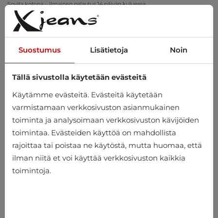
Sovita kotona – ilmainen palautus 14 päivän kuluessa
Suostumus
Lisätietoja
Noin
Tällä sivustolla käytetään evästeitä
0
Käytämme evästeitä. Evästeitä käytetään
varmistamaan verkkosivuston asianmukainen
toiminta ja analysoimaan verkkosivuston kävijöiden
toimintaa. Evästeiden käyttöä on mahdollista
rajoittaa tai poistaa ne käytöstä, mutta huomaa, että
ilman niitä et voi käyttää verkkosivuston kaikkia
toimintoja.