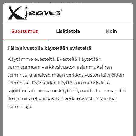
Tilauksesi yli 20 €? Hoidamme toimituksen!
Sovita kotona – ilmainen palautus 14 päivän kuluessa
Suostumus
Lisätietoja
Noin
Tällä sivustolla käytetään evästeitä
0
Käytämme evästeitä. Evästeitä käytetään
varmistamaan verkkosivuston asianmukainen
toiminta ja analysoimaan verkkosivuston kävijöiden
Koti
Miehet
Lisätarvikkeet
Käsineet
toimintaa. Evästeiden käyttöä on mahdollista
rajoittaa tai poistaa ne käytöstä, mutta huomaa, että
Käsineet
ilman niitä et voi käyttää verkkosivuston kaikkia
toimintoja.
-25%
-33%