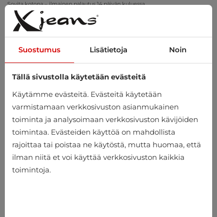
Sovita kotona – ilmainen palautus 14 päivän kuluessa
Suostumus
Lisätietoja
Noin
Tällä sivustolla käytetään evästeitä
0
Käytämme evästeitä. Evästeitä käytetään
varmistamaan verkkosivuston asianmukainen
toiminta ja analysoimaan verkkosivuston kävijöiden
toimintaa. Evästeiden käyttöä on mahdollista
rajoittaa tai poistaa ne käytöstä, mutta huomaa, että
ilman niitä et voi käyttää verkkosivuston kaikkia
toimintoja.