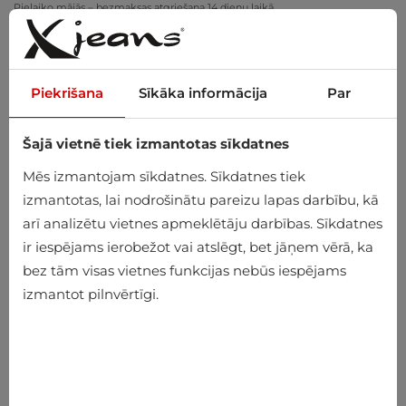
Pielaiko mājās – bezmaksas atgriešana 14 dienu laikā
Piekrišana
Sīkāka informācija
Par
Šajā vietnē tiek izmantotas sīkdatnes
0
Mēs izmantojam sīkdatnes. Sīkdatnes tiek
izmantotas, lai nodrošinātu pareizu lapas darbību, kā
arī analizētu vietnes apmeklētāju darbības. Sīkdatnes
ir iespējams ierobežot vai atslēgt, bet jāņem vērā, ka
bez tām visas vietnes funkcijas nebūs iespējams
izmantot pilnvērtīgi.