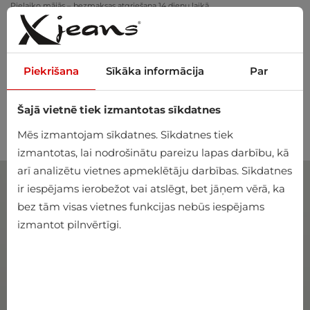
Pielaiko mājās – bezmaksas atgriešana 14 dienu laikā
Piekrišana
Sīkāka informācija
Par
Šajā vietnē tiek izmantotas sīkdatnes
0
Mēs izmantojam sīkdatnes. Sīkdatnes tiek
izmantotas, lai nodrošinātu pareizu lapas darbību, kā
arī analizētu vietnes apmeklētāju darbības. Sīkdatnes
ir iespējams ierobežot vai atslēgt, bet jāņem vērā, ka
bez tām visas vietnes funkcijas nebūs iespējams
izmantot pilnvērtīgi.