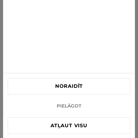
ABONĒT
Piekrītu saņemt jaunumus un īpašos piedāvājumus pa e-
pastu
Informācija
PALĪDZĪBA PIRCĒJIEM
Kontaktinformācija
NORAIDĪT
info@xjeans.eu
+371 256 462 62
PIELĀGOT
Seko mums sociālajos tīklos
ATĻAUT VISU