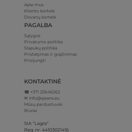
Apie mus
Kliento kortelė
Dovanų kortelė
PAGALBA
Sąlygos
Privatumo politika​
Slapukų politika
Pristatymas ir grąžinimas​
Prisijungti​
KONTAKTINĖ
☎ +371 25646262
✉ info@xjeans.eu
Mūsų parduotuvės
Biuras
SIA "Lagra"
Reg. nr. 44103021416