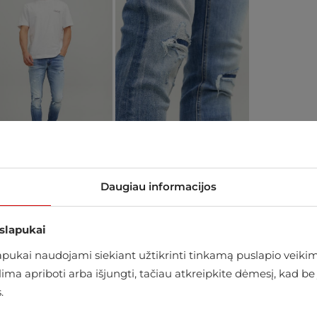
Daugiau informacijos
arduotuvėje
 slapukai
ukai naudojami siekiant užtikrinti tinkamą puslapio veikimą
alima apriboti arba išjungti, tačiau atkreipkite dėmesį, kad
.
IS 2% ELASTANAS