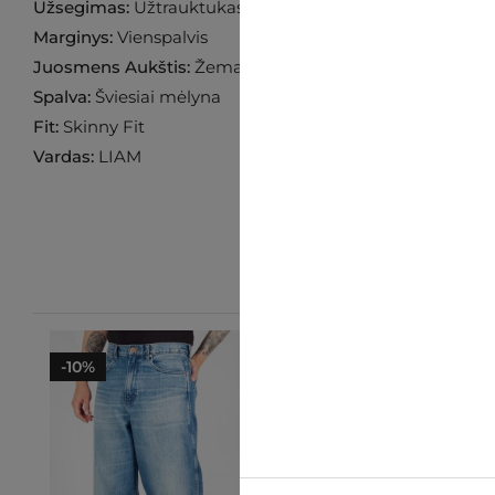
Užsegimas:
Užtrauktukas
Marginys:
Vienspalvis
Juosmens Aukštis:
Žemas
Spalva:
Šviesiai mėlyna
Fit:
Skinny Fit
Vardas:
LIAM
-10%