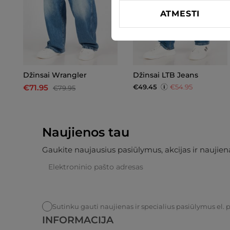
ATMESTI
Džinsai Wrangler
Džinsai LTB Jeans
€49.45
€54.95
€71.95
€79.95
Naujienos tau
Gaukite naujausius pasiūlymus, akcijas ir naujiena
Sutinku gauti naujienas ir specialius pasiūlymus el. 
INFORMACIJA