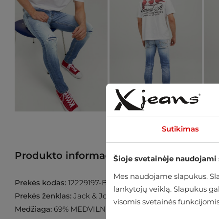
Sutikimas
Produkto informacija
Raskite prekę p
Šioje svetainėje naudojami
Mes naudojame slapukus. Slap
Prekės kodas:
12229197-Blue-Denim
lankytojų veiklą. Slapukus g
Prekės ženklas:
Jack & Jones
visomis svetainės funkcijomis
Medžiaga:
69% MEDVILNĖ 3% VISKOZĖ 26% POLIESTER