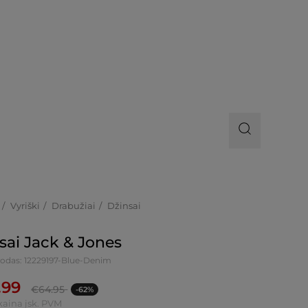
Vyriški
Drabužiai
Džinsai
sai Jack & Jones
kodas: 12229197-Blue-Denim
.99
€
64.95
-62%
kaina įsk. PVM