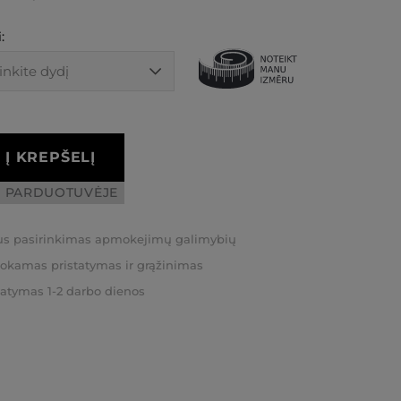
:
Į KREPŠELĮ
I PARDUOTUVĖJE
us pasirinkimas apmokejimų galimybių
kamas pristatymas ir grąžinimas
tatymas 1-2 darbo dienos