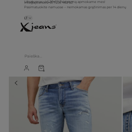
info@xjeans.eu
+371 256 462 62
Užsakymas virš 20 €? Pristatymą apmokame mes!
Pasimatuokite namuose – nemokamas grąžinimas per 14 dienų
LT
0