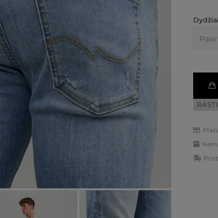
Dydžiai
RAST
Plat
Nemo
Pris