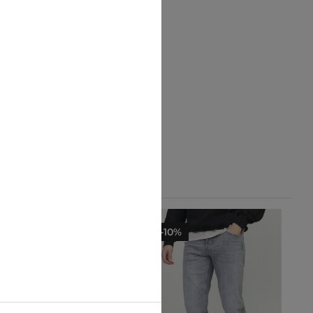
-25%
-10%