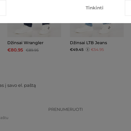
Tinkinti
Džinsai Wrangler
Džinsai LTB Jeans
€49.45
€54.95
€80.95
€89.95
s į savo el. paštą
PRENUMERUOTI
paštu