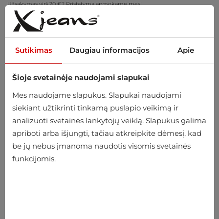
Užsakymas virš 20 €? Pristatymą apmokame mes!
Pasimatuokite namuose – nemokamas grąžinimas per 14 dienų
Sutikimas
Daugiau informacijos
Apie
Šioje svetainėje naudojami slapukai
0
Mes naudojame slapukus. Slapukai naudojami
siekiant užtikrinti tinkamą puslapio veikimą ir
analizuoti svetainės lankytojų veiklą. Slapukus galima
Pradžia
Moteriški
Aksesuarai
Kepurės
Žieminės kepurės
apriboti arba išjungti, tačiau atkreipkite dėmesį, kad
be jų nebus įmanoma naudotis visomis svetainės
Žieminės kepurės
funkcijomis.
-28%
-28%