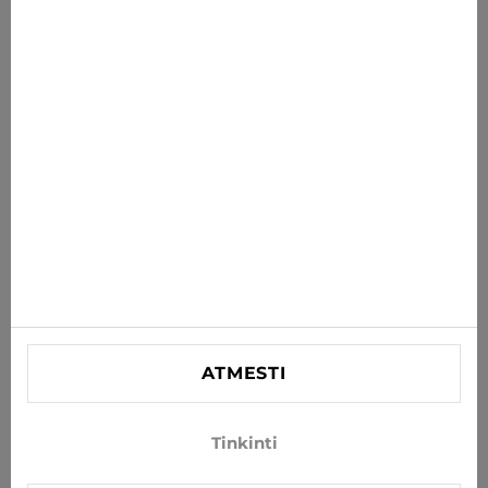
savo el. paštą
PRENUMERUOTI
Sutinku gauti naujienas ir specialius pasiūlymus el. paštu
INFORMACIJA
PAGALBA
KONTAKTINĖ
SIA "Lagra"
Reg. nr. 44103021416
ATMESTI
info@xjeans.eu
+371 256 462 62
Tinkinti
Sekite mus socialiniuose tinkluose