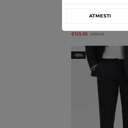
ATMESTI
Švarkas Selected
€125.95
€139.95
-10%