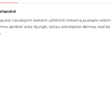
 slapukai
ukai naudojami siekiant užtikrinti tinkamą puslapio veikimą
alima apriboti arba išjungti, tačiau atkreipkite dėmesį, kad
.
Kostiumo kelnės Selected
€80.95
€89.95