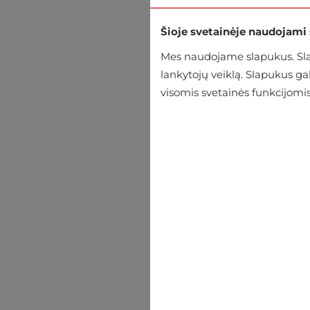
Šioje svetainėje naudojami
Mes naudojame slapukus. Slap
lankytojų veiklą. Slapukus g
visomis svetainės funkcijomis
Švarkas Jack & Jones
€116.95
€129.95