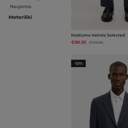
Naujienos
Moteriški
Kostiumo kelnės Selected
€98.95
€109.95
-10%