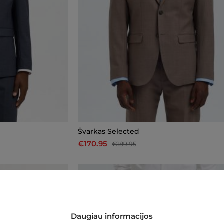
Švarkas Selected
€170.95
€189.95
-10%
Daugiau informacijos