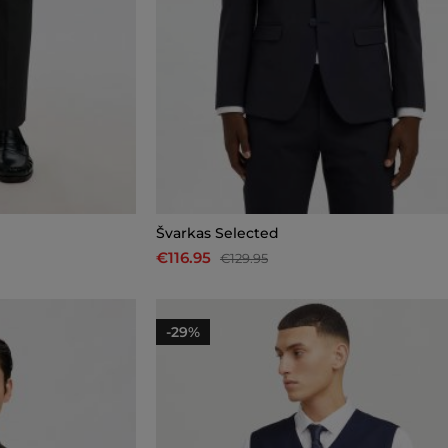
Švarkas Selected
€116.95
€129.95
-29%