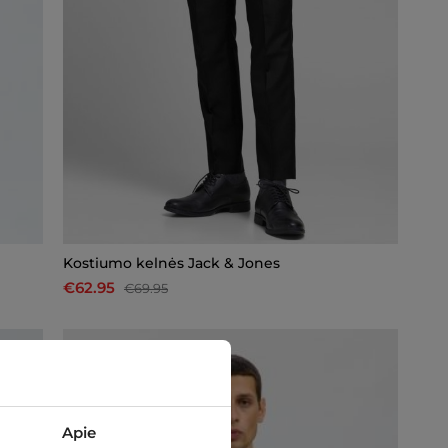
Kostiumo kelnės Jack & Jones
€62.95
€69.95
-10%
Apie