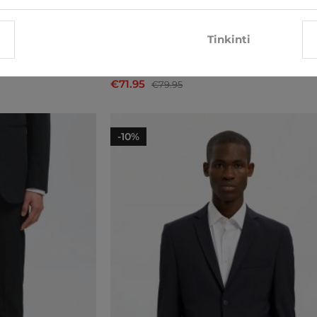
Tinkinti
Kostiumo kelnės Selected
€71.95
€79.95
-10%