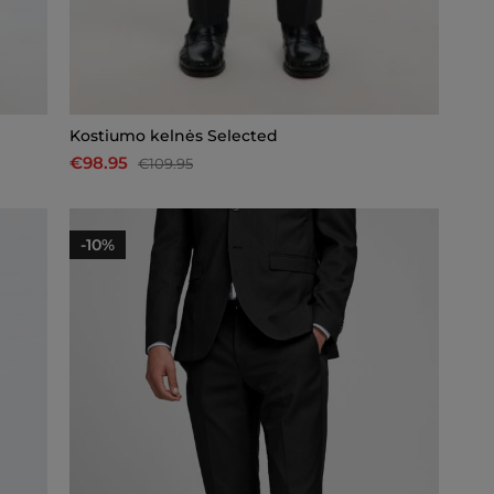
Kostiumo kelnės Selected
€98.95
€109.95
-10%