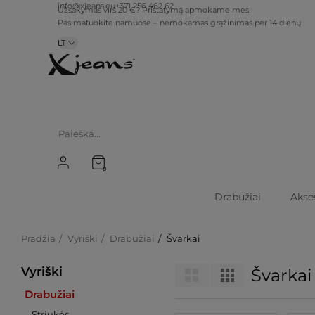
info@xjeans.eu
+371 256 462 62
Užsakymas virš 20 €? Pristatymą apmokame mes!
Pasimatuokite namuose – nemokamas grąžinimas per 14 dienų
LT
0
Drabužiai
Akse
Pradžia
Vyriški
Drabužiai
Švarkai
Vyriški
Švarkai
Drabužiai
Striukės