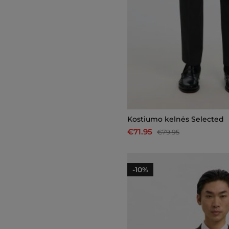
Kostiumo kelnės Selected
€71.95
€79.95
-10%