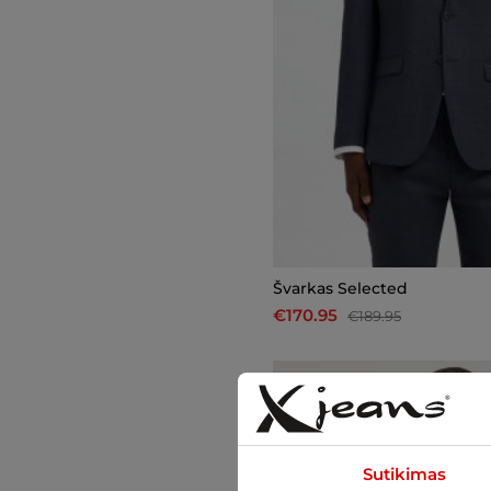
Švarkas Selected
€170.95
€189.95
-10%
Sutikimas