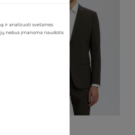
 ir analizuoti svetainės
 be jų nebus įmanoma naudotis
Švarkas Selected
€125.95
€139.95