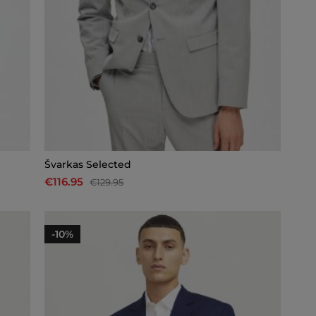
Švarkas Selected
€116.95
€129.95
-10%