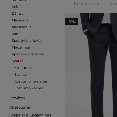
Išpardavimas
Gam
Kelnės
Džinsai
Marškiniai
-10%
Marškinėliai
Šortai
Sportinės striukės
Megztiniai
Apatiniai drabužiai
Švarkai
Kostiumai
Švarkai
Kostiumo liemenės
Kostiumo kelnės
Avalynė
Aksesuarai
Krepšiai ir Lagaminas