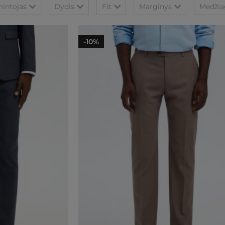
intojas
Dydis
Fit
Marginys
Medžia
-10%