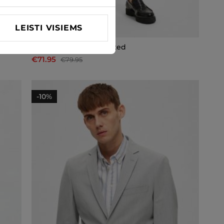
LEISTI VISIEMS
Kostiumo kelnės Selected
€71.95
€79.95
-10%