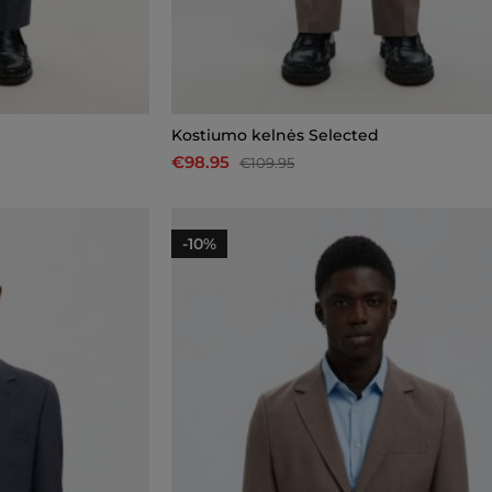
Kostiumo kelnės Selected
€98.95
€109.95
-10%