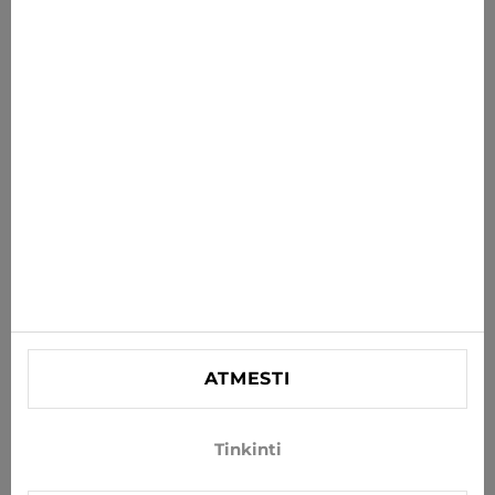
savo el. paštą
PRENUMERUOTI
Sutinku gauti naujienas ir specialius pasiūlymus el. paštu
INFORMACIJA
PAGALBA
KONTAKTINĖ
SIA "Lagra"
Reg. nr. 44103021416
ATMESTI
info@xjeans.eu
+371 256 462 62
Tinkinti
Sekite mus socialiniuose tinkluose