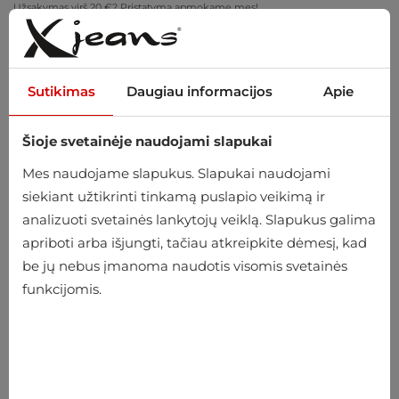
Užsakymas virš 20 €? Pristatymą apmokame mes!
Pasimatuokite namuose – nemokamas grąžinimas per 14 dienų
Sutikimas
Daugiau informacijos
Apie
Šioje svetainėje naudojami slapukai
0
Mes naudojame slapukus. Slapukai naudojami
siekiant užtikrinti tinkamą puslapio veikimą ir
analizuoti svetainės lankytojų veiklą. Slapukus galima
Pradžia
Vyriški
Aksesuarai
Kepurės
Žieminės kepurės
apriboti arba išjungti, tačiau atkreipkite dėmesį, kad
be jų nebus įmanoma naudotis visomis svetainės
Žieminės kepurės
funkcijomis.
-26%
-26%