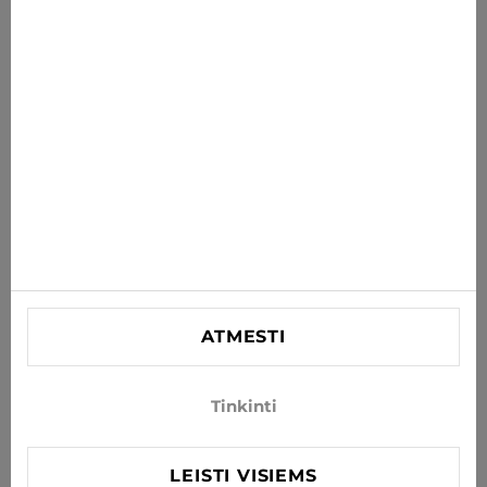
PRENUMERUOTI
Sutinku gauti naujienas ir specialius pasiūlymus el. paštu
INFORMACIJA
PAGALBA
KONTAKTINĖ
SIA "Lagra"
Reg. nr. 44103021416
ATMESTI
info@xjeans.eu
+371 256 462 62
Tinkinti
Sekite mus socialiniuose tinkluose
LEISTI VISIEMS