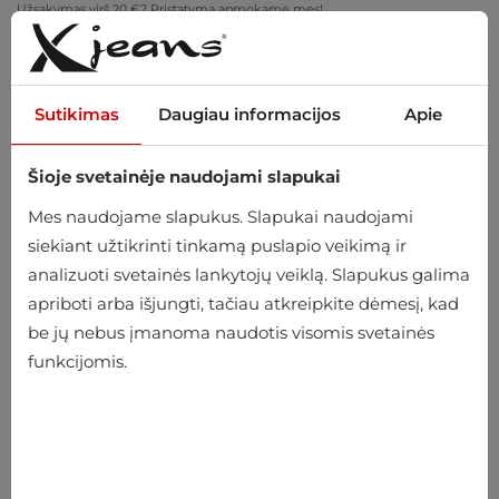
Užsakymas virš 20 €? Pristatymą apmokame mes!
Pasimatuokite namuose – nemokamas grąžinimas per 14 dienų
Sutikimas
Daugiau informacijos
Apie
Šioje svetainėje naudojami slapukai
0
Mes naudojame slapukus. Slapukai naudojami
siekiant užtikrinti tinkamą puslapio veikimą ir
analizuoti svetainės lankytojų veiklą. Slapukus galima
Pradžia
Vyriški
Drabužiai
Džinsai
apriboti arba išjungti, tačiau atkreipkite dėmesį, kad
be jų nebus įmanoma naudotis visomis svetainės
Džinsai
funkcijomis.