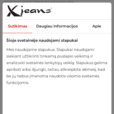
Užsakymas virš 20 €? Pristatymą apmokame mes!
Pasimatuokite namuose – nemokamas grąžinimas per 14 dienų
Sutikimas
Daugiau informacijos
Apie
Šioje svetainėje naudojami slapukai
0
Mes naudojame slapukus. Slapukai naudojami
siekiant užtikrinti tinkamą puslapio veikimą ir
analizuoti svetainės lankytojų veiklą. Slapukus galima
Pradžia
Vyriški
Drabužiai
Apatiniai drabužiai
apriboti arba išjungti, tačiau atkreipkite dėmesį, kad
Bokserio šortai
be jų nebus įmanoma naudotis visomis svetainės
funkcijomis.
Bokserio šortai
-24%
-10%