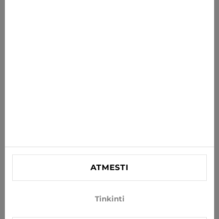
savo el. paštą
PRENUMERUOTI
Sutinku gauti naujienas ir specialius pasiūlymus el. paštu
INFORMACIJA
PAGALBA
KONTAKTINĖ
SIA "Lagra"
Reg. nr. 44103021416
ATMESTI
info@xjeans.eu
+371 256 462 62
Tinkinti
Sekite mus socialiniuose tinkluose