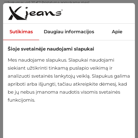
Užsakymas virš 20 €? Pristatymą apmokame mes!
Pasimatuokite namuose – nemokamas grąžinimas per 14 dienų
Sutikimas
Daugiau informacijos
Apie
Šioje svetainėje naudojami slapukai
0
Mes naudojame slapukus. Slapukai naudojami
siekiant užtikrinti tinkamą puslapio veikimą ir
analizuoti svetainės lankytojų veiklą. Slapukus galima
Pradžia
Vyriški
Drabužiai
Šortai
Įvairūs šortai
apriboti arba išjungti, tačiau atkreipkite dėmesį, kad
be jų nebus įmanoma naudotis visomis svetainės
Įvairūs šortai
funkcijomis.
-22%
-22%