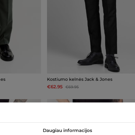
nes
Kostiumo kelnės Jack & Jones
€62.95
€69.95
-10%
Daugiau informacijos