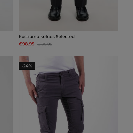
Kostiumo kelnės Selected
€98.95
€109.95
-24%