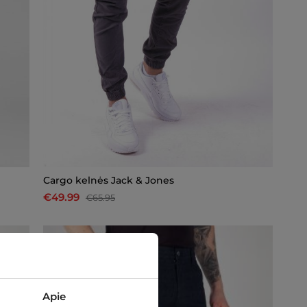
Cargo kelnės Jack & Jones
€49.99
€65.95
-10%
Apie