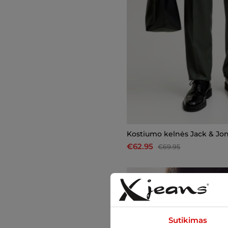
Kostiumo kelnės Jack & Jo
€62.95
€69.95
-10%
Sutikimas