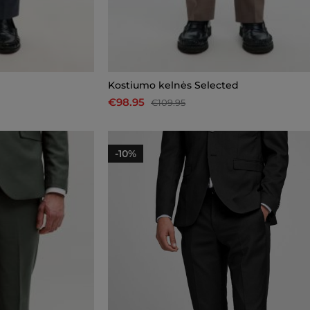
Kostiumo kelnės Selected
€98.95
€109.95
-10%