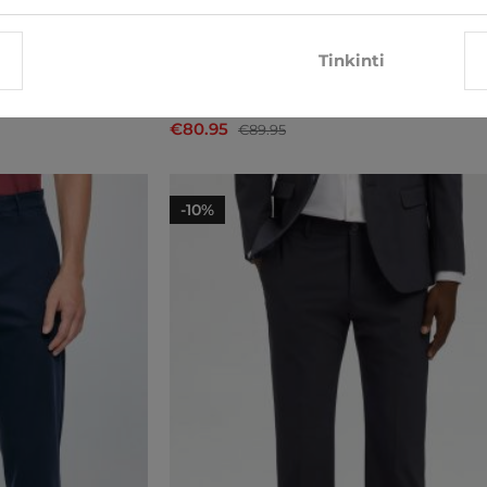
Tinkinti
Jeans
Kostiumo kelnės Selected
€80.95
€89.95
-10%