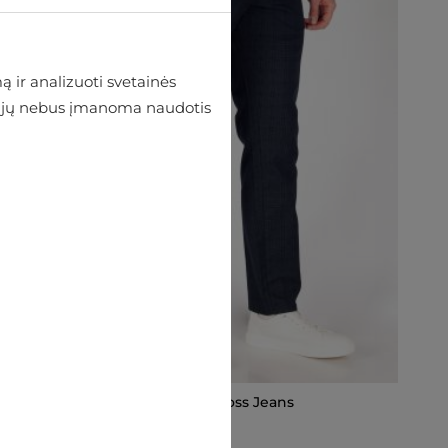
 ir analizuoti svetainės
 be jų nebus įmanoma naudotis
Medžiaginės kelnės Cross Jeans
€44.95
€49.95