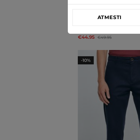
ATMESTI
Medžiaginės kelnės Cross 
€44.95
€49.95
-10%