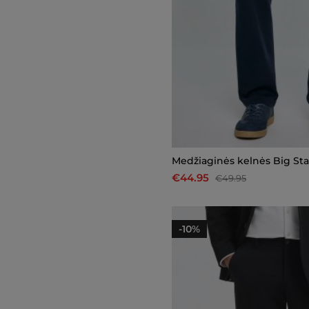
Medžiaginės kelnės Big Sta
€44.95
€49.95
-10%