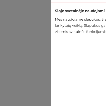
Šioje svetainėje naudojami
Mes naudojame slapukus. Slap
lankytojų veiklą. Slapukus g
visomis svetainės funkcijomis
Medžiaginės kelnės Cross 
€44.95
€49.95