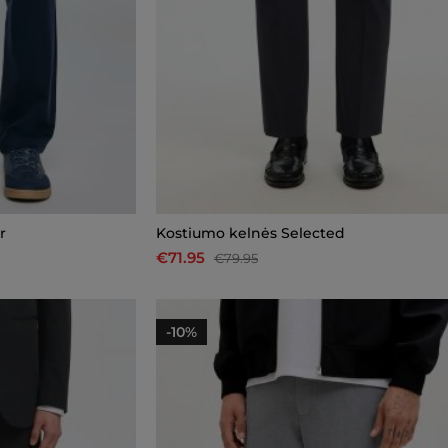
r
Kostiumo kelnės Selected
€71.95
€79.95
-10%