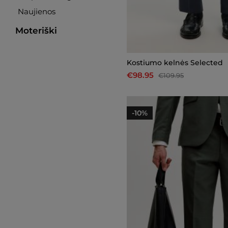
Naujienos
Moteriški
Kostiumo kelnės Selected
€98.95
€109.95
-10%