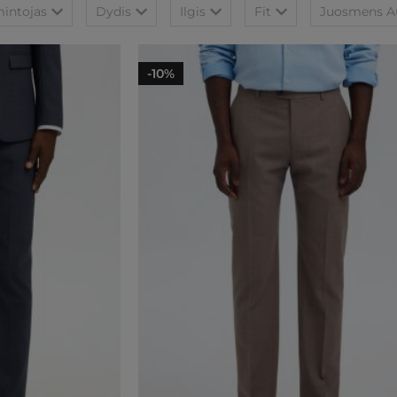
intojas
Dydis
Ilgis
Fit
Juosmens Au
-10%