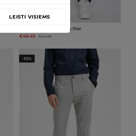
LEISTI VISIEMS
Medžiaginės kelnės Big Star
€49.45
€54.95
-10%