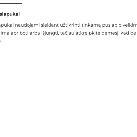
 slapukai
ukai naudojami siekiant užtikrinti tinkamą puslapio veikimą
alima apriboti arba išjungti, tačiau atkreipkite dėmesį, kad
.
Jeans
Medžiaginės kelnės Cross Jeans
€44.95
€49.95