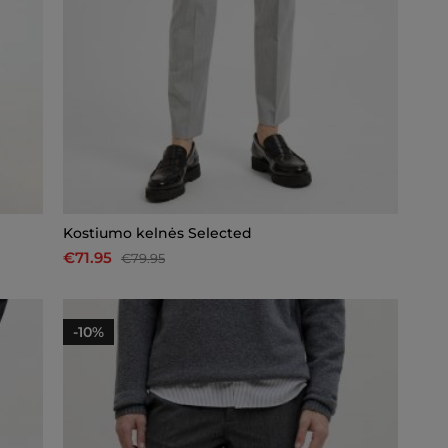
Kostiumo kelnės Selected
€71.95
€79.95
-10%