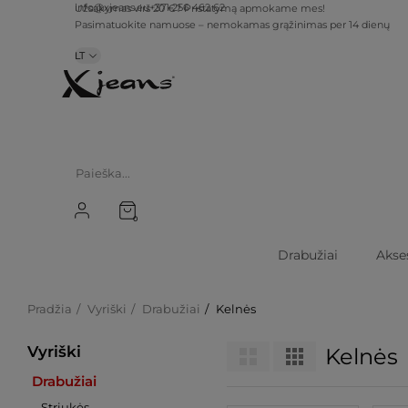
info@xjeans.eu
+371 256 462 62
Užsakymas virš 20 €? Pristatymą apmokame mes!
Pasimatuokite namuose – nemokamas grąžinimas per 14 dienų
LT
0
Drabužiai
Akse
Pradžia
Vyriški
Drabužiai
Kelnės
Vyriški
Kelnės
Drabužiai
Striukės