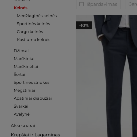
Išpardavimas
Gam
Kelnės
Medžiaginės kelnės
Sportinės kelnės
-10%
Cargo kelnės
Kostiumo kelnės
Džinsai
Marškiniai
Marškinėliai
Šortai
Sportinės striukės
Megztiniai
Apatiniai drabužiai
Švarkai
Avalynė
Aksesuarai
Krepšiai ir Lagaminas