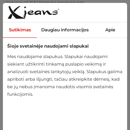
Užsakymas virš 20 €? Pristatymą apmokame mes!
Pasimatuokite namuose – nemokamas grąžinimas per 14 dienų
Sutikimas
Daugiau informacijos
Apie
Šioje svetainėje naudojami slapukai
0
Mes naudojame slapukus. Slapukai naudojami
siekiant užtikrinti tinkamą puslapio veikimą ir
analizuoti svetainės lankytojų veiklą. Slapukus galima
Pradžia
Vyriški
Drabužiai
Marškiniai
apriboti arba išjungti, tačiau atkreipkite dėmesį, kad
Iškilmingi marškiniai
be jų nebus įmanoma naudotis visomis svetainės
funkcijomis.
Iškilmingi marškiniai
-10%
-10%