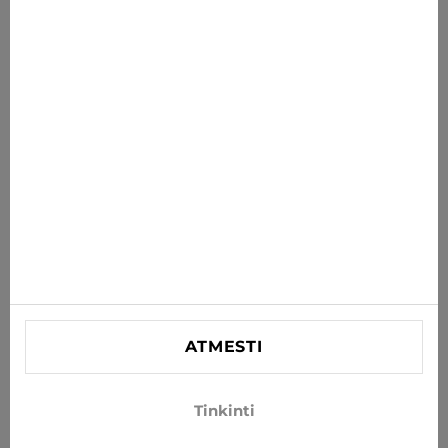
savo el. paštą
PRENUMERUOTI
Sutinku gauti naujienas ir specialius pasiūlymus el. paštu
INFORMACIJA
PAGALBA
KONTAKTINĖ
SIA "Lagra"
Reg. nr. 44103021416
ATMESTI
info@xjeans.eu
+371 256 462 62
Tinkinti
Sekite mus socialiniuose tinkluose