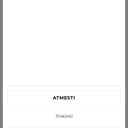
savo el. paštą
PRENUMERUOTI
Sutinku gauti naujienas ir specialius pasiūlymus el. paštu
INFORMACIJA
PAGALBA
KONTAKTINĖ
SIA "Lagra"
Reg. nr. 44103021416
ATMESTI
info@xjeans.eu
+371 256 462 62
Tinkinti
Sekite mus socialiniuose tinkluose