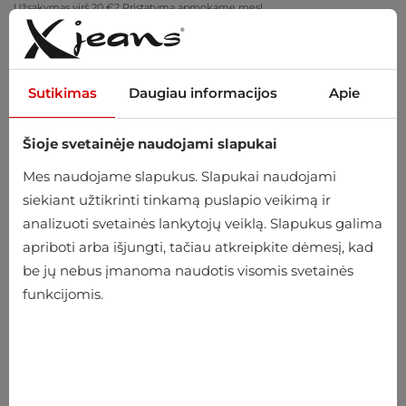
Užsakymas virš 20 €? Pristatymą apmokame mes!
Pasimatuokite namuose – nemokamas grąžinimas per 14 dienų
Sutikimas
Daugiau informacijos
Apie
Šioje svetainėje naudojami slapukai
0
Mes naudojame slapukus. Slapukai naudojami
siekiant užtikrinti tinkamą puslapio veikimą ir
analizuoti svetainės lankytojų veiklą. Slapukus galima
Pradžia
Moteriški
Drabužiai
Suknelės
apriboti arba išjungti, tačiau atkreipkite dėmesį, kad
be jų nebus įmanoma naudotis visomis svetainės
Suknelės
funkcijomis.
-10%
-10%