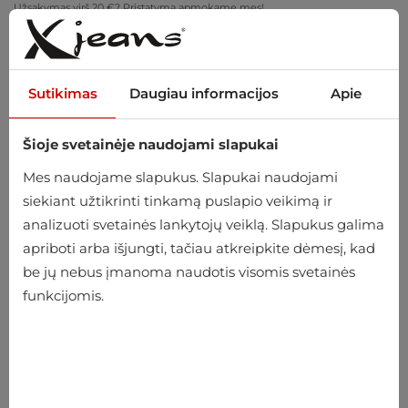
Užsakymas virš 20 €? Pristatymą apmokame mes!
Pasimatuokite namuose – nemokamas grąžinimas per 14 dienų
Sutikimas
Daugiau informacijos
Apie
Šioje svetainėje naudojami slapukai
0
Mes naudojame slapukus. Slapukai naudojami
siekiant užtikrinti tinkamą puslapio veikimą ir
analizuoti svetainės lankytojų veiklą. Slapukus galima
Pradžia
Vyriški
Krepšiai ir Lagaminas
Portfeliai
apriboti arba išjungti, tačiau atkreipkite dėmesį, kad
be jų nebus įmanoma naudotis visomis svetainės
Portfeliai
funkcijomis.
-27%
-25%