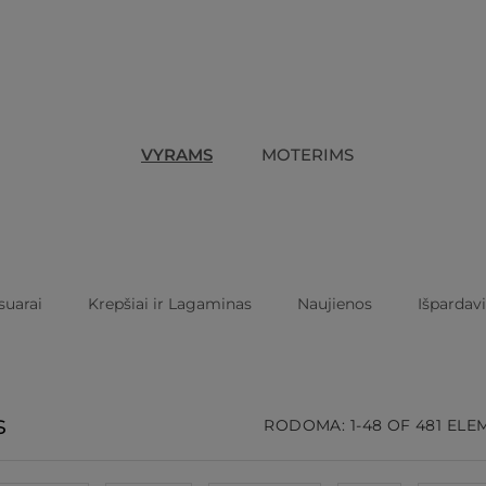
VYRAMS
MOTERIMS
suarai
Krepšiai ir Lagaminas
Naujienos
Išpardav
s
RODOMA: 1-48 OF 481 EL