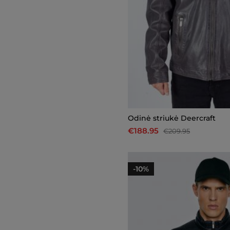
Odinė striukė Deercraft
€188.95
€209.95
-10%