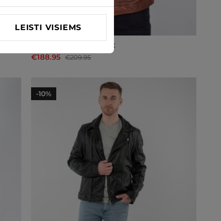
LEISTI VISIEMS
Odinė striukė Deercraft
€188.95
€209.95
-10%