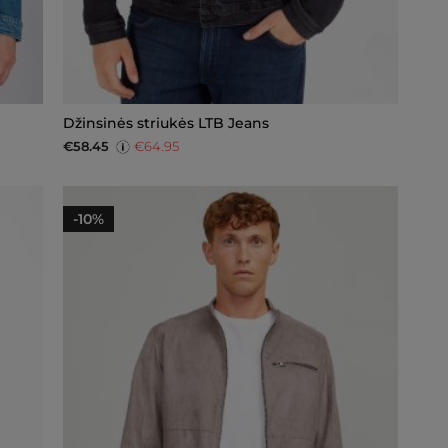
Džinsinės striukės LTB Jeans
€58.45
€64.95
-10%