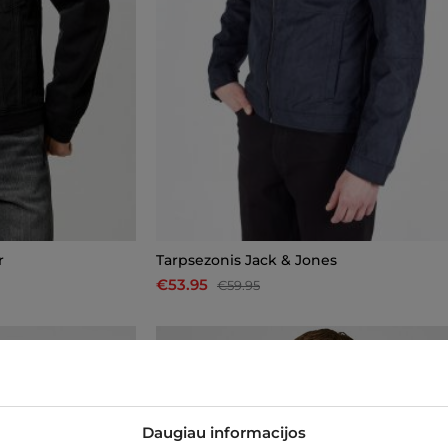
r
Tarpsezonis Jack & Jones
€53.95
€59.95
-10%
Daugiau informacijos