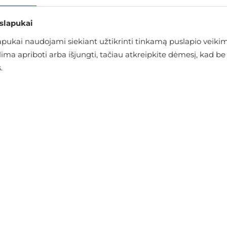
 slapukai
ukai naudojami siekiant užtikrinti tinkamą puslapio veikimą
alima apriboti arba išjungti, tačiau atkreipkite dėmesį, kad
.
Tarpsezonis Jack & Jones
€43.16
€47.95