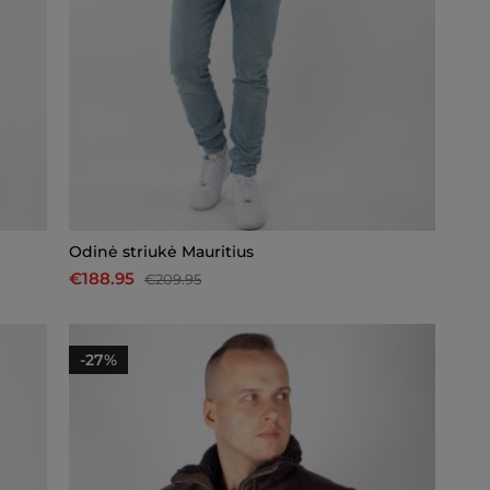
Odinė striukė Mauritius
€188.95
€209.95
-27%