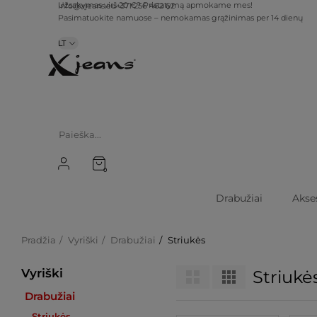
info@xjeans.eu
+371 256 462 62
Užsakymas virš 20 €? Pristatymą apmokame mes!
Pasimatuokite namuose – nemokamas grąžinimas per 14 dienų
LT
0
Drabužiai
Akse
Pradžia
Vyriški
Drabužiai
Striukės
Vyriški
Striukė
Drabužiai
Striukės