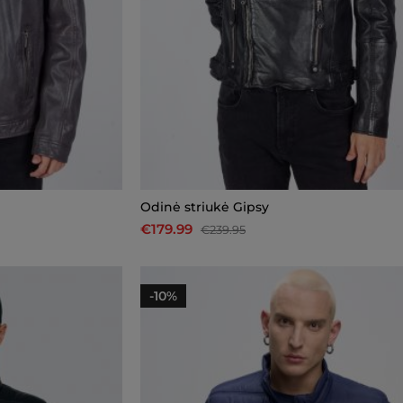
Odinė striukė Gipsy
€179.99
€239.95
-10%