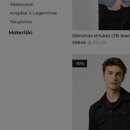
Aksesuarai
Krepšiai ir Lagaminas
Naujienos
Moteriški
Džinsinės striukės LTB Jean
€58.45
€64.95
-10%