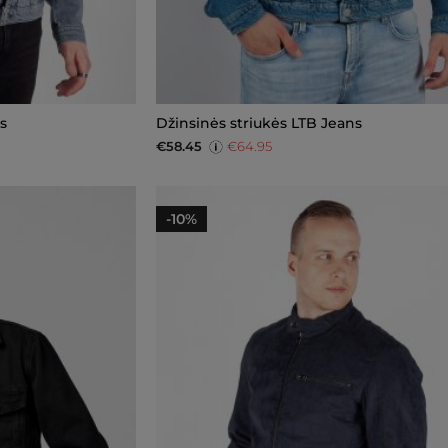
s
Džinsinės striukės LTB Jeans
€58.45
€64.95
-10%