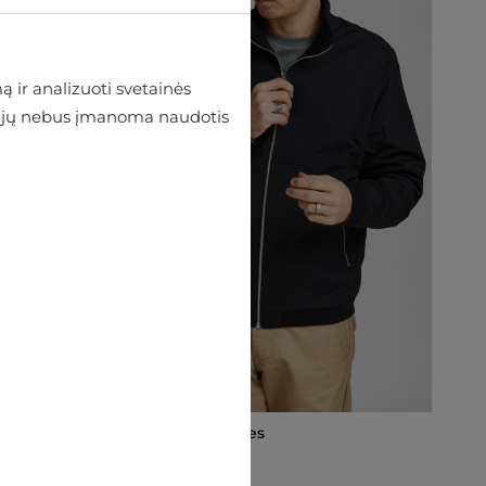
 ir analizuoti svetainės
 be jų nebus įmanoma naudotis
Tarpsezonis Jack & Jones
€43.16
€47.95