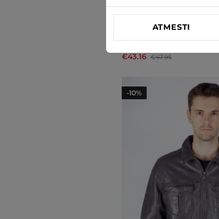
ATMESTI
Liemenė Jack & Jones
€43.16
€47.95
-10%