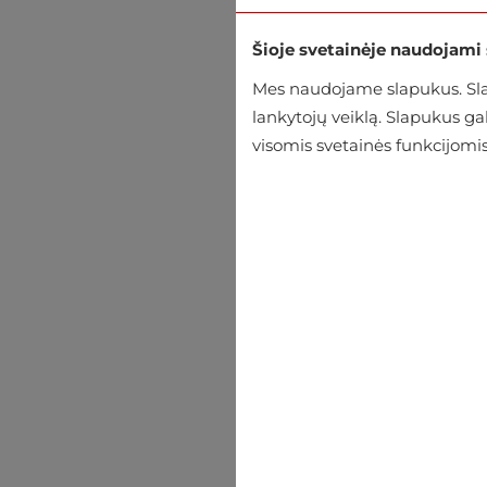
Šioje svetainėje naudojami
Mes naudojame slapukus. Slap
lankytojų veiklą. Slapukus g
visomis svetainės funkcijomis
Tarpsezonis Jack & Jones
€43.16
€47.95