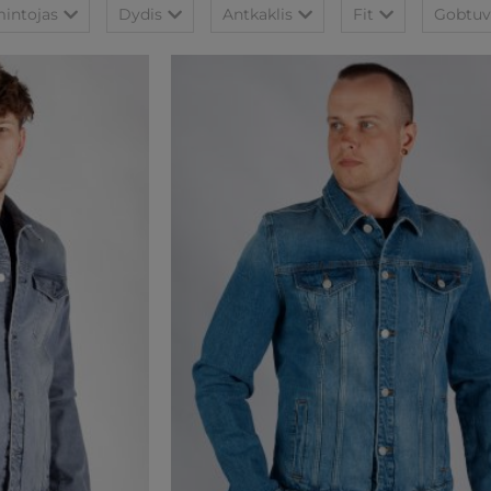
intojas
Dydis
Antkaklis
Fit
Gobtuv