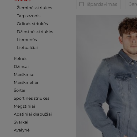
Išpardavimas
Gam
Žieminės striukės
Tarpsezonis
Odinės striukės
Džinsinės striukės
Liemenės
Lietpalčiai
Kelnės
Džinsai
Marškiniai
Marškinėliai
Šortai
Sportinės striukės
Megztiniai
Apatiniai drabužiai
Švarkai
Avalynė