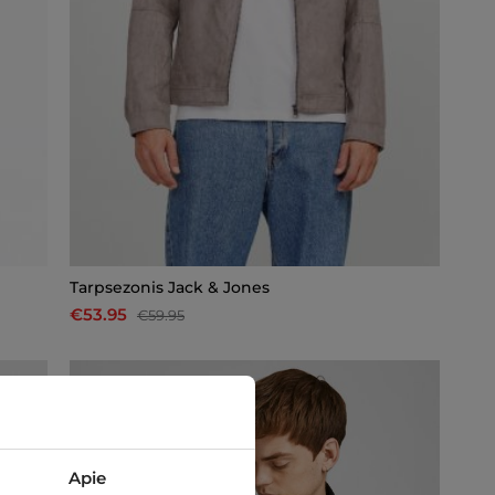
Tarpsezonis Jack & Jones
€53.95
€59.95
-10%
Apie