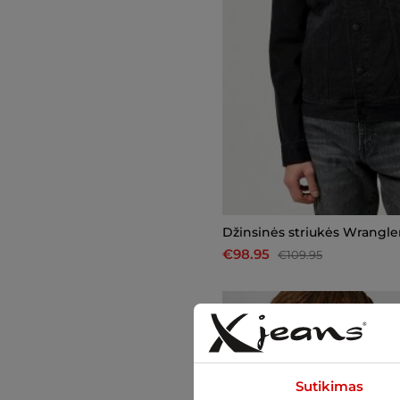
Džinsinės striukės Wrangle
€98.95
€109.95
-10%
Sutikimas