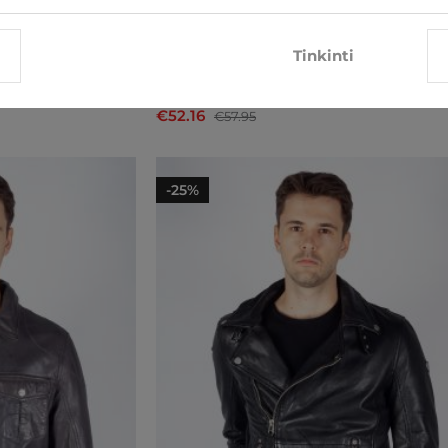
Tinkinti
Tarpsezonis Jack & Jones
€52.16
€57.95
-25%