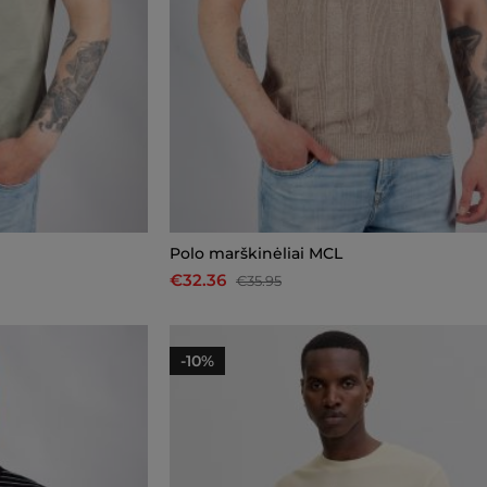
Polo marškinėliai MCL
€32.36
€35.95
-10%