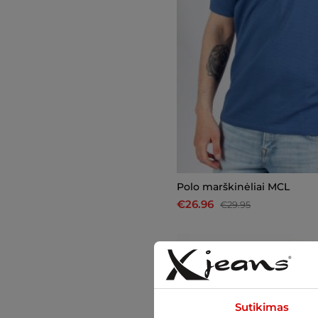
Polo marškinėliai MCL
€26.96
€29.95
-21%
Sutikimas