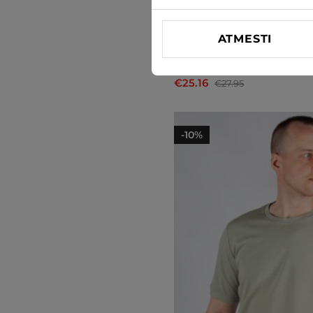
ATMESTI
Marškinėliai MCL
€25.16
€27.95
-10%