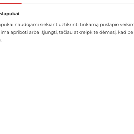
 slapukai
ukai naudojami siekiant užtikrinti tinkamą puslapio veikimą
alima apriboti arba išjungti, tačiau atkreipkite dėmesį, kad
.
Marškinėliai MCL
€22.46
€24.95