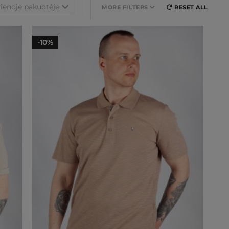
vienoje pakuotėje
Marginys
Rankovių ilgis
MORE FILTERS
RESET ALL
-10%