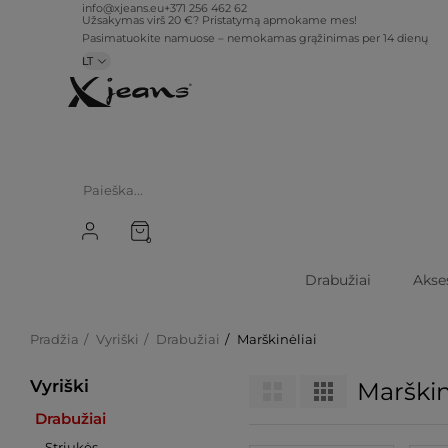
info@xjeans.eu
+371 256 462 62
Užsakymas virš 20 €? Pristatymą apmokame mes!
Pasimatuokite namuose – nemokamas grąžinimas per 14 dienų
LT
0
Drabužiai
Akse
Pradžia
Vyriški
Drabužiai
Marškinėliai
Vyriški
Marškin
Drabužiai
Striukės