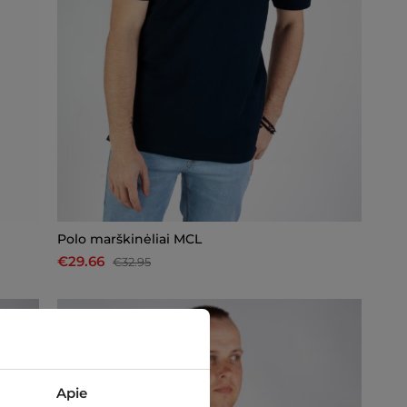
Polo marškinėliai MCL
€29.66
€32.95
-10%
Apie