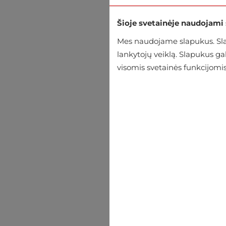
Šioje svetainėje naudojami
Mes naudojame slapukus. Slap
lankytojų veiklą. Slapukus g
visomis svetainės funkcijomis
Marškinėliai MCL
€25.99
€32.95