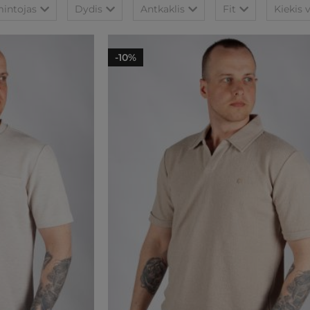
intojas
Dydis
Antkaklis
Fit
Kiekis 
-10%