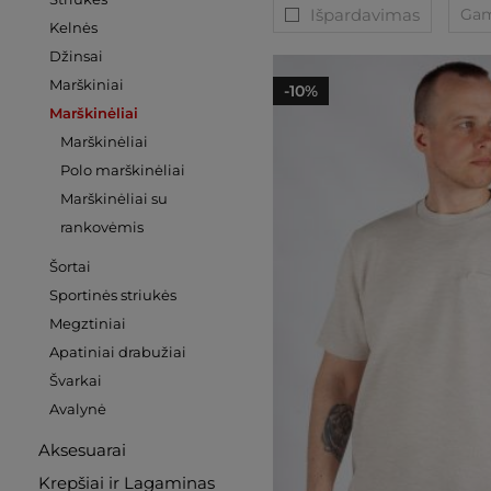
Išpardavimas
Gam
Kelnės
Džinsai
Marškiniai
-10%
Marškinėliai
Marškinėliai
Polo marškinėliai
Marškinėliai su
rankovėmis
Šortai
Sportinės striukės
Megztiniai
Apatiniai drabužiai
Švarkai
Avalynė
Aksesuarai
Krepšiai ir Lagaminas