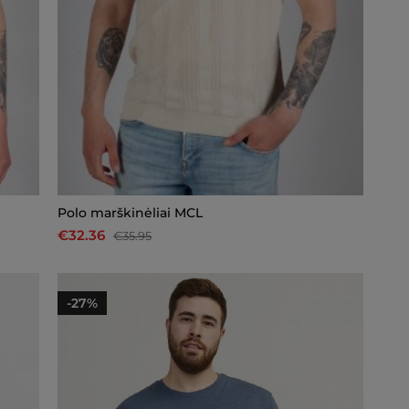
Polo marškinėliai MCL
€32.36
€35.95
-27%