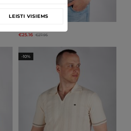
LEISTI VISIEMS
Marškinėliai MCL
€25.16
€27.95
-10%