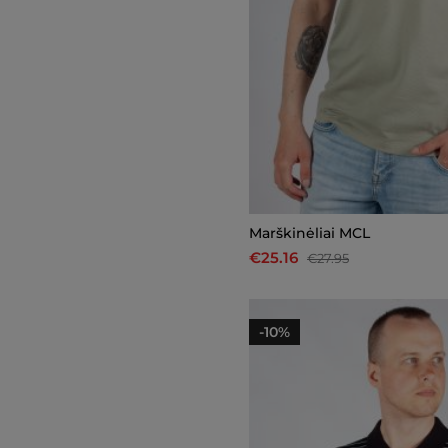
Marškinėliai MCL
€25.16
€27.95
-10%