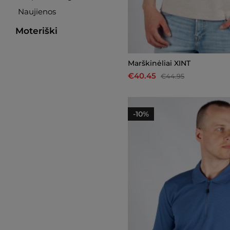
Naujienos
Moteriški
Marškinėliai XINT
€40.45
€44.95
-10%