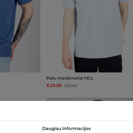
Polo marškinėliai MCL
€29.66
€32.95
-10%
Daugiau informacijos