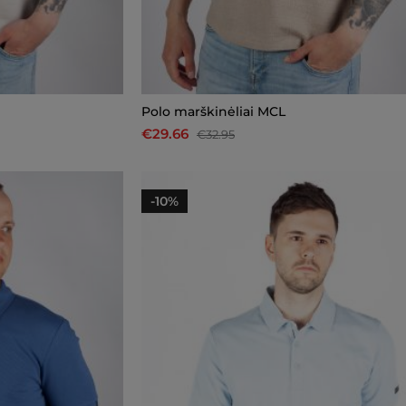
Polo marškinėliai MCL
€29.66
€32.95
-10%