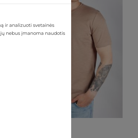
 ir analizuoti svetainės
 be jų nebus įmanoma naudotis
Marškinėliai MCL
€22.46
€24.95