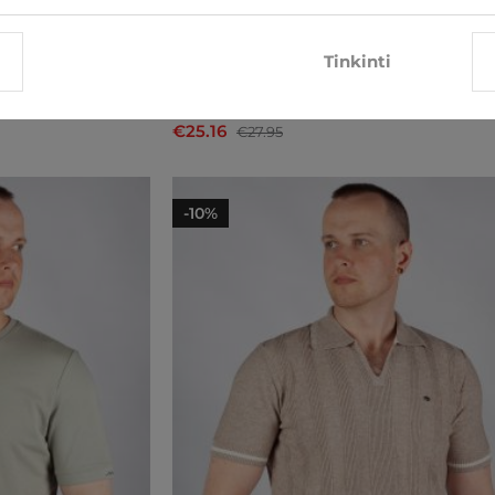
Tinkinti
Marškinėliai MCL
€25.16
€27.95
-10%