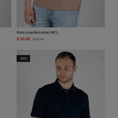
Polo marškinėliai MCL
€26.96
€29.95
-10%