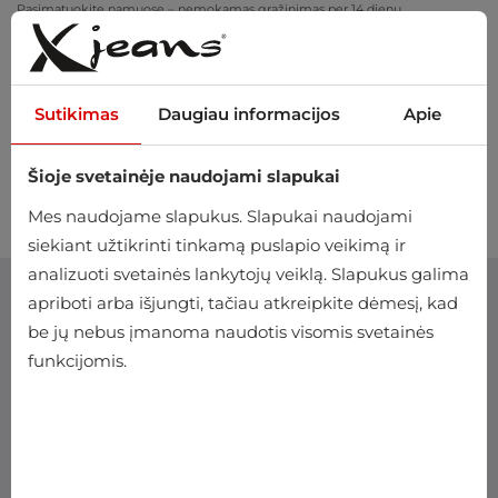
Pasimatuokite namuose – nemokamas grąžinimas per 14 dienų
Sutikimas
Daugiau informacijos
Apie
Šioje svetainėje naudojami slapukai
0
Mes naudojame slapukus. Slapukai naudojami
siekiant užtikrinti tinkamą puslapio veikimą ir
analizuoti svetainės lankytojų veiklą. Slapukus galima
apriboti arba išjungti, tačiau atkreipkite dėmesį, kad
be jų nebus įmanoma naudotis visomis svetainės
funkcijomis.