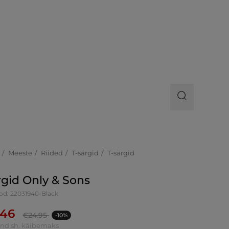
Meeste
Riided
T-särgid
T-särgid
rgid Only & Sons
od: 22031940-Black
.46
€
24.95
-10%
ind sh. käibemaks