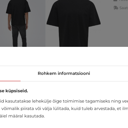
Saat
Rohkem informatsiooni
se küpsiseid.
d kasutatakse lehekülje õige toimimise tagamiseks ning vee
õimalik piirata või välja lülitada, kuid tuleb arvestada, et i
täiel määral kasutada.
ULTIESTER