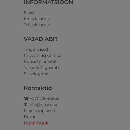
INFORMATSIOON
Meist
Kinkekaardid
Tellijakaardid
VAJAD ABI?
Tingimused
Privaatsuspoliitika
Küpsiste poliitika
Tarne & Tagastab
Sisselogimise
Kontaktid
☎ +371 25646262
✉ info@xjeans.eu
Meie kauplused
Büroo
Hulgimüük