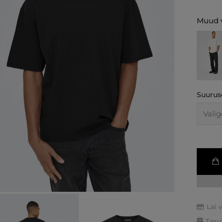
Muud v
Suurus
Lai 
Tasu