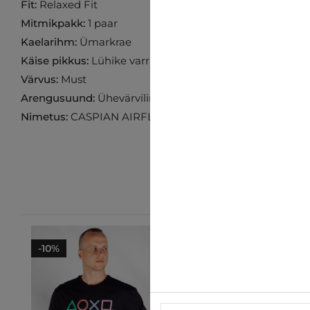
Fit:
Relaxed Fit
Mitmikpakk:
1 paar
Kaelarihm:
Ümarkrae
Käise pikkus:
Lühike varrukas
Värvus:
Must
Arengusuund:
Ühevärviline
Nimetus:
CASPIAN AIRFLEX
-10%
-10%