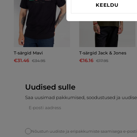
KEELDU
T-särgid Mavi
T-särgid Jack & Jones
€31.46
€16.16
€34.95
€17.95
Uudised sulle
Saa uusimad pakkumised, soodustused ja uudise
Nõustun uudiste ja eripakkumiste saamisega e-post