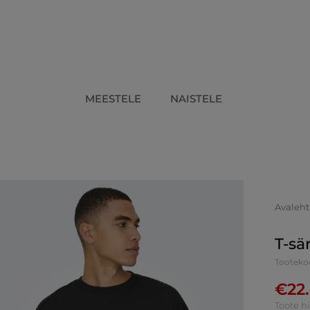
MEESTELE
NAISTELE
Avaleht
T-sä
Tooteko
€
22
Toote h