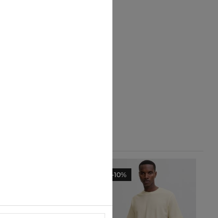
-28%
-10%