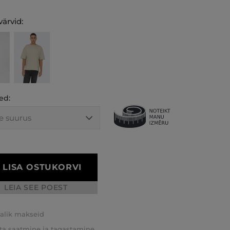
ärvid:
ed:
LISA OSTUKORVI
LEIA SEE POEST
valik makseid
ta saatmine ja tagastamine