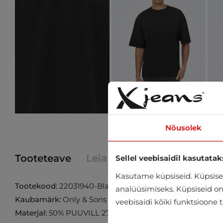
Nõusolek
Tooteteave
Leia toode poest
Sellel veebisaidil kasutatak
Kasutame küpsiseid. Küpsisei
Tootekood:
22031940-Black
analüüsimiseks. Küpsiseid on v
Kaubamärk:
Only & Sons
veebisaidi kõiki funktsioone 
Materjal:
50% PUUVILL 27% POLÜESTER 23% ELASTOM