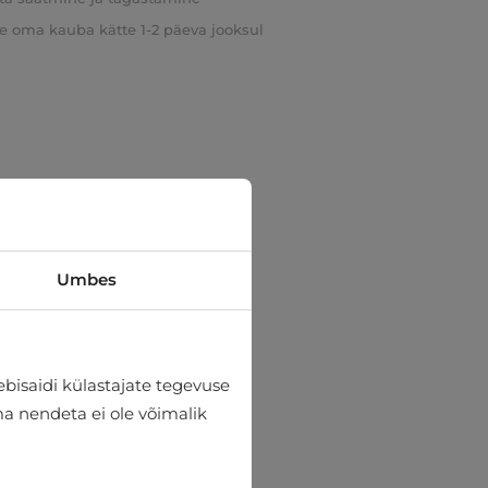
e oma kauba kätte 1-2 päeva jooksul
Umbes
bisaidi külastajate tegevuse
lma nendeta ei ole võimalik