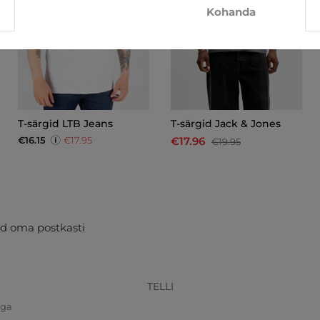
Kohanda
T-särgid LTB Jeans
T-särgid Jack & Jones
€16.15
€17.95
€17.96
€19.95
d oma postkasti
TELLI
iga