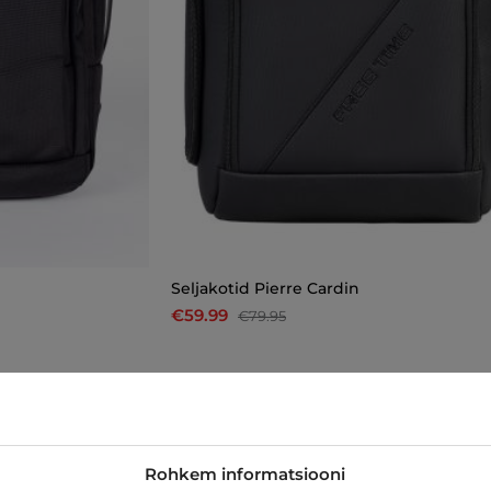
Seljakotid Pierre Cardin
€59.99
€79.95
-26%
Rohkem informatsiooni