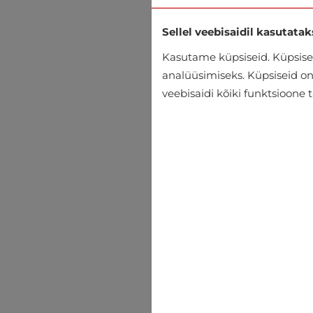
Sellel veebisaidil kasutatak
Kasutame küpsiseid. Küpsisei
analüüsimiseks. Küpsiseid on v
veebisaidi kõiki funktsioone 
Arvutikotid Pierre Cardin
€54.99
€79.95