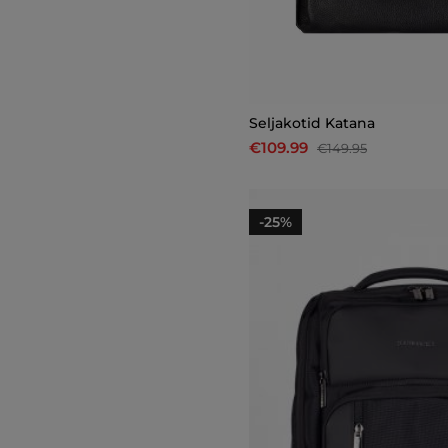
Seljakotid Katana
€109.99
€149.95
-25%