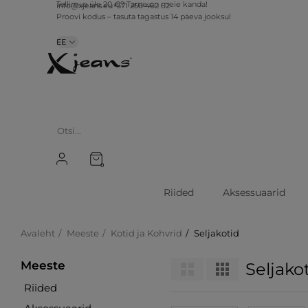
info@xjeans.eu
+371 256 462 62
Tellimus üle 20 €? Tarne on meie kanda!
Proovi kodus – tasuta tagastus 14 päeva jooksul
EE
0
Riided
Aksessuaarid
Avaleht
Meeste
Kotid ja Kohvrid
Seljakotid
Meeste
Seljako
Riided