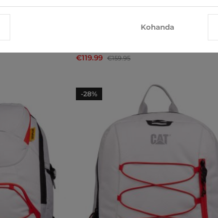
Kohanda
Seljakotid Pierre Cardin
€119.99
€159.95
-28%