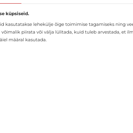
se küpsiseid.
d kasutatakse lehekülje õige toimimise tagamiseks ning vee
õimalik piirata või välja lülitada, kuid tuleb arvestada, et i
täiel määral kasutada.
Seljakotid Pierre Cardin
€99.98
€134.95