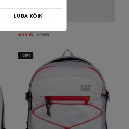
LUBA KÕIK
Seljakotid Big Star
€44.95
€49.95
-25%