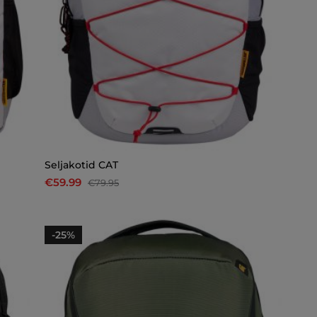
Seljakotid CAT
€59.99
€79.95
-25%