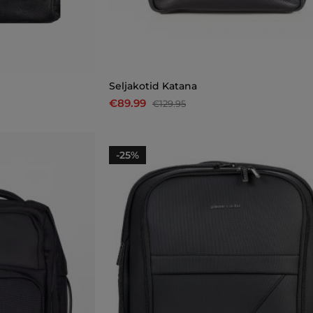
Seljakotid Katana
€89.99
€129.95
-25%