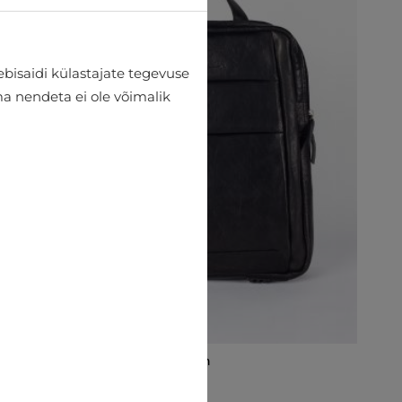
bisaidi külastajate tegevuse
lma nendeta ei ole võimalik
Seljakotid Pierre Cardin
€119.99
€159.95