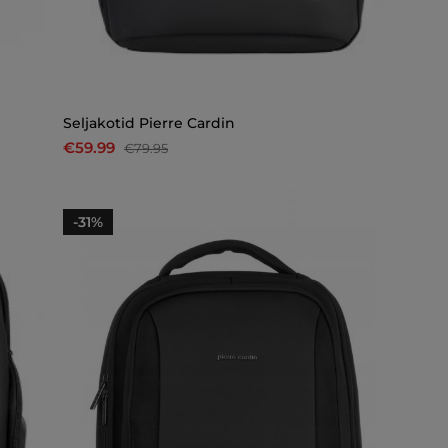
Seljakotid Pierre Cardin
€59.99
€79.95
-31%