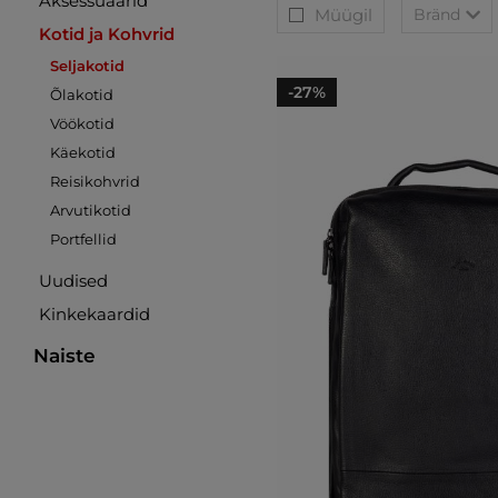
Aksessuaarid
Müügil
Bränd
Kotid ja Kohvrid
Seljakotid
-27%
Õlakotid
Vöökotid
Käekotid
Reisikohvrid
Arvutikotid
Portfellid
Uudised
Kinkekaardid
Naiste