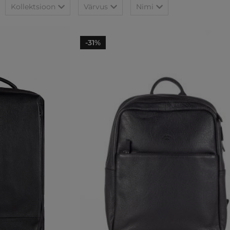
Kollektsioon
Värvus
Nimi
-31%