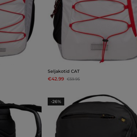
Seljakotid CAT
€42.99
€59.95
-26%