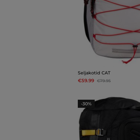
Seljakotid CAT
€59.99
€79.95
-30%