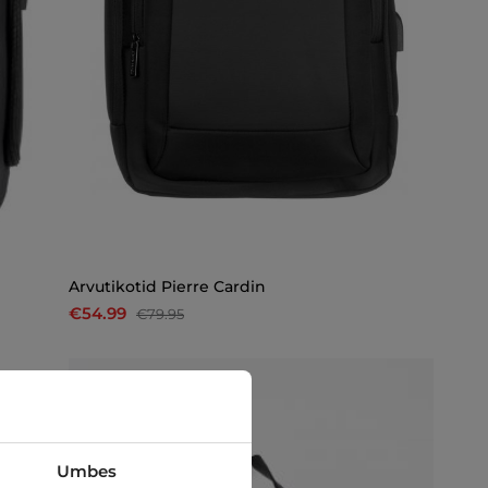
Arvutikotid Pierre Cardin
€54.99
€79.95
-25%
Umbes