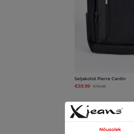
Seljakotid Pierre Cardin
€59.99
€79.95
-31%
Nõusolek