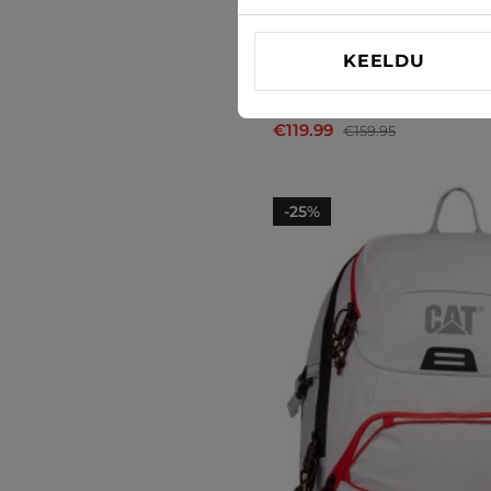
KEELDU
Seljakotid Pierre Cardin
€119.99
€159.95
-25%