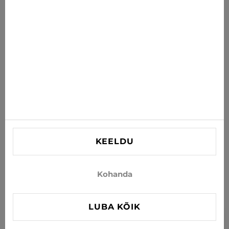
postkasti
TELLI
Nõustun uudiste ja eripakkumiste saamisega e-postiga
INFORMATSIOON
VAJAD ABI?
Kontaktid
KEELDU
info@xjeans.eu
+371 256 462 62
Kohanda
Jälgi meid sotsiaalmeedias
LUBA KÕIK
FILTER