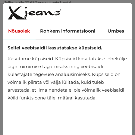
Tellimus üle 20 €? Tarne on meie kanda!
Proovi kodus – tasuta tagastus 14 päeva jooksul
Nõusolek
Rohkem informatsiooni
Umbes
Sellel veebisaidil kasutatakse küpsiseid.
0
Kasutame küpsiseid. Küpsiseid kasutatakse lehekülje
õige toimimise tagamiseks ning veebisaidi
külastajate tegevuse analüüsimiseks. Küpsiseid on
Avaleht
Meeste
Kotid ja Kohvrid
võimalik piirata või välja lülitada, kuid tuleb
arvestada, et ilma nendeta ei ole võimalik veebisaidi
Kotid ja Kohvrid
kõiki funktsioone täiel määral kasutada.
-25%
-27%