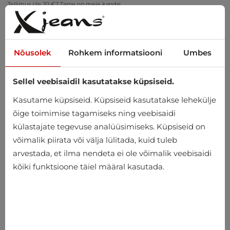
Tellimus üle 20 €? Tarne on meie kanda!
Proovi kodus – tasuta tagastus 14 päeva jooksul
Nõusolek
Rohkem informatsiooni
Umbes
Sellel veebisaidil kasutatakse küpsiseid.
0
Kasutame küpsiseid. Küpsiseid kasutatakse lehekülje
õige toimimise tagamiseks ning veebisaidi
külastajate tegevuse analüüsimiseks. Küpsiseid on
Avaleht
Meeste
Aksessuaarid
Päikeseprillid
võimalik piirata või välja lülitada, kuid tuleb
arvestada, et ilma nendeta ei ole võimalik veebisaidi
Päikeseprillid
kõiki funktsioone täiel määral kasutada.
-25%
-25%