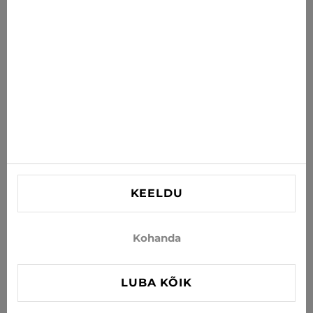
postkasti
TELLI
Nõustun uudiste ja eripakkumiste saamisega e-postiga
INFORMATSIOON
VAJAD ABI?
Kontaktid
KEELDU
info@xjeans.eu
+371 256 462 62
Kohanda
Jälgi meid sotsiaalmeedias
LUBA KÕIK