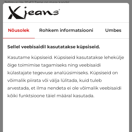
Tellimus üle 20 €? Tarne on meie kanda!
Proovi kodus – tasuta tagastus 14 päeva jooksul
Nõusolek
Rohkem informatsiooni
Umbes
Sellel veebisaidil kasutatakse küpsiseid.
0
Kasutame küpsiseid. Küpsiseid kasutatakse lehekülje
õige toimimise tagamiseks ning veebisaidi
külastajate tegevuse analüüsimiseks. Küpsiseid on
Avaleht
Meeste
Aksessuaarid
Lipsud
võimalik piirata või välja lülitada, kuid tuleb
arvestada, et ilma nendeta ei ole võimalik veebisaidi
Lipsud
kõiki funktsioone täiel määral kasutada.
-10%
-10%