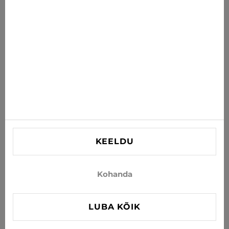
postkasti
TELLI
Nõustun uudiste ja eripakkumiste saamisega e-postiga
INFORMATSIOON
VAJAD ABI?
Kontaktid
KEELDU
info@xjeans.eu
+371 256 462 62
Kohanda
Jälgi meid sotsiaalmeedias
LUBA KÕIK