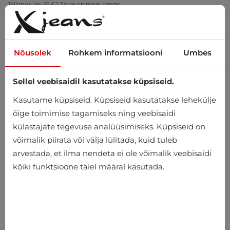
Tellimus üle 20 €? Tarne on meie kanda!
Proovi kodus – tasuta tagastus 14 päeva jooksul
Nõusolek
Rohkem informatsiooni
Umbes
Sellel veebisaidil kasutatakse küpsiseid.
0
Kasutame küpsiseid. Küpsiseid kasutatakse lehekülje
õige toimimise tagamiseks ning veebisaidi
külastajate tegevuse analüüsimiseks. Küpsiseid on
Avaleht
Meeste
Riided
Püksid
Riidest püksid
võimalik piirata või välja lülitada, kuid tuleb
arvestada, et ilma nendeta ei ole võimalik veebisaidi
Riidest püksid
kõiki funktsioone täiel määral kasutada.
-10%
-10%