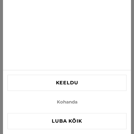
postkasti
TELLI
Nõustun uudiste ja eripakkumiste saamisega e-postiga
INFORMATSIOON
VAJAD ABI?
Kontaktid
KEELDU
info@xjeans.eu
+371 256 462 62
Kohanda
Jälgi meid sotsiaalmeedias
LUBA KÕIK