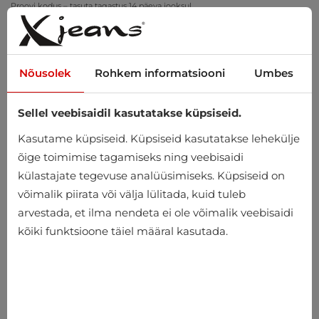
Proovi kodus – tasuta tagastus 14 päeva jooksul
Nõusolek
Rohkem informatsiooni
Umbes
Sellel veebisaidil kasutatakse küpsiseid.
0
Kasutame küpsiseid. Küpsiseid kasutatakse lehekülje
õige toimimise tagamiseks ning veebisaidi
külastajate tegevuse analüüsimiseks. Küpsiseid on
Avaleht
Naiste
Kotid ja Kohvrid
Aksessuaarid
võimalik piirata või välja lülitada, kuid tuleb
arvestada, et ilma nendeta ei ole võimalik veebisaidi
Aksessuaarid
kõiki funktsioone täiel määral kasutada.
-10%
-10%