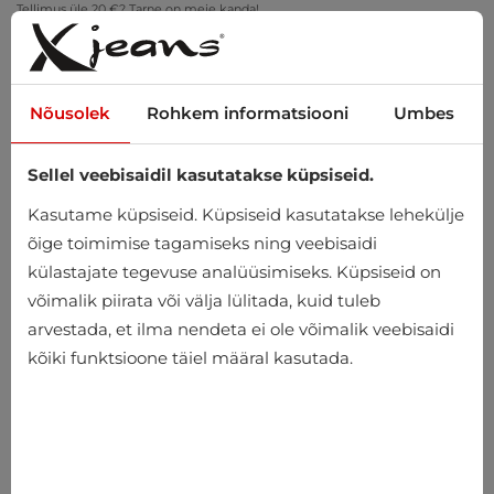
Tellimus üle 20 €? Tarne on meie kanda!
Proovi kodus – tasuta tagastus 14 päeva jooksul
Nõusolek
Rohkem informatsiooni
Umbes
Sellel veebisaidil kasutatakse küpsiseid.
0
Kasutame küpsiseid. Küpsiseid kasutatakse lehekülje
õige toimimise tagamiseks ning veebisaidi
külastajate tegevuse analüüsimiseks. Küpsiseid on
Avaleht
Meeste
Aksessuaarid
võimalik piirata või välja lülitada, kuid tuleb
arvestada, et ilma nendeta ei ole võimalik veebisaidi
kõiki funktsioone täiel määral kasutada.
-10%
-10%