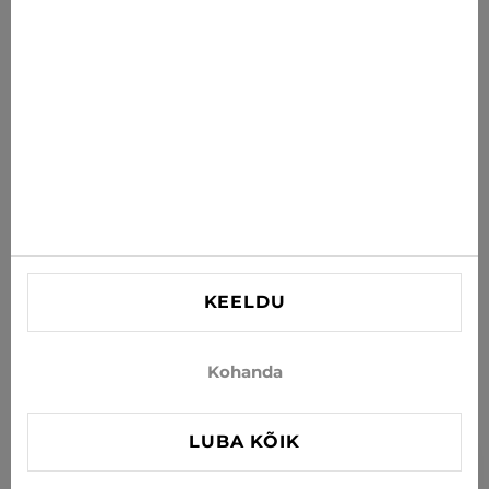
postkasti
TELLI
Nõustun uudiste ja eripakkumiste saamisega e-postiga
INFORMATSIOON
VAJAD ABI?
Kontaktid
KEELDU
info@xjeans.eu
+371 256 462 62
Kohanda
Jälgi meid sotsiaalmeedias
LUBA KÕIK
FILTER