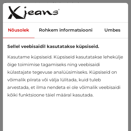
Tellimus üle 20 €? Tarne on meie kanda!
Proovi kodus – tasuta tagastus 14 päeva jooksul
Nõusolek
Rohkem informatsiooni
Umbes
Sellel veebisaidil kasutatakse küpsiseid.
0
Kasutame küpsiseid. Küpsiseid kasutatakse lehekülje
õige toimimise tagamiseks ning veebisaidi
külastajate tegevuse analüüsimiseks. Küpsiseid on
Avaleht
Meeste
Aksessuaarid
Kindad
võimalik piirata või välja lülitada, kuid tuleb
arvestada, et ilma nendeta ei ole võimalik veebisaidi
Kindad
kõiki funktsioone täiel määral kasutada.
-25%
-33%