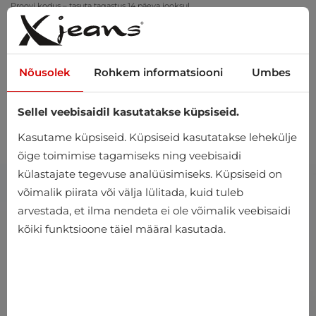
Proovi kodus – tasuta tagastus 14 päeva jooksul
Nõusolek
Rohkem informatsiooni
Umbes
Sellel veebisaidil kasutatakse küpsiseid.
0
Kasutame küpsiseid. Küpsiseid kasutatakse lehekülje
õige toimimise tagamiseks ning veebisaidi
külastajate tegevuse analüüsimiseks. Küpsiseid on
võimalik piirata või välja lülitada, kuid tuleb
arvestada, et ilma nendeta ei ole võimalik veebisaidi
kõiki funktsioone täiel määral kasutada.