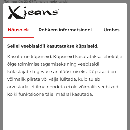
Tellimus üle 20 €? Tarne on meie kanda!
Proovi kodus – tasuta tagastus 14 päeva jooksul
Nõusolek
Rohkem informatsiooni
Umbes
Sellel veebisaidil kasutatakse küpsiseid.
0
Kasutame küpsiseid. Küpsiseid kasutatakse lehekülje
õige toimimise tagamiseks ning veebisaidi
külastajate tegevuse analüüsimiseks. Küpsiseid on
Avaleht
Meeste
Riided
Kudumid
Jakid
võimalik piirata või välja lülitada, kuid tuleb
arvestada, et ilma nendeta ei ole võimalik veebisaidi
Jakid
kõiki funktsioone täiel määral kasutada.
-10%
-10%