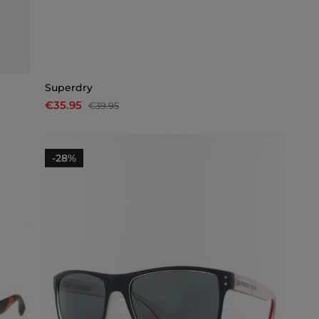
Superdry
€35.95
€39.95
-28%