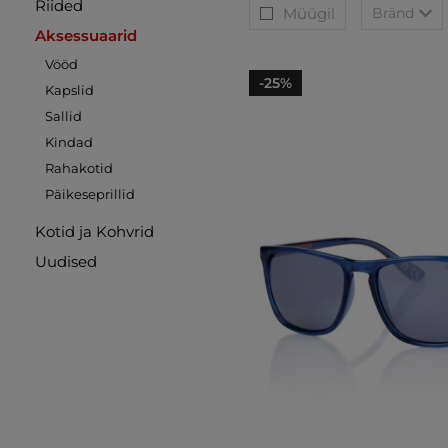
Riided
Müügil
Bränd
Aksessuaarid
Vööd
-25%
Kapslid
Sallid
Kindad
Rahakotid
Päikeseprillid
Kotid ja Kohvrid
Uudised