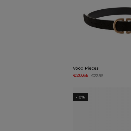
Vööd Pieces
€20.66
€22.95
-10%