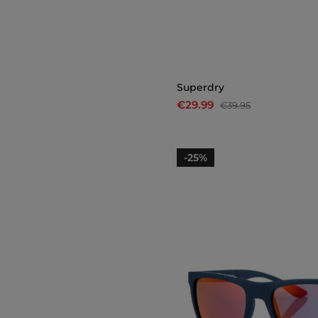
Superdry
€29.99
€39.95
-25%