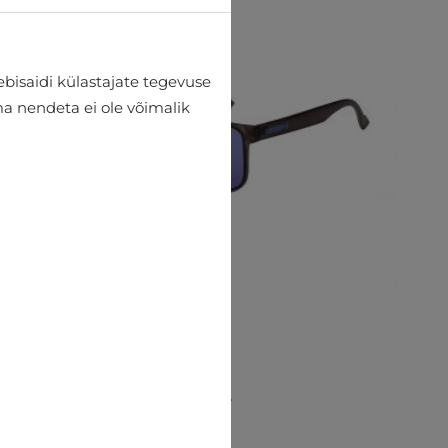
bisaidi külastajate tegevuse
lma nendeta ei ole võimalik
Päikeseprillid Superdry
€40.45
€44.95