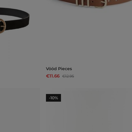
Vööd Pieces
€11.66
€12.95
-10%