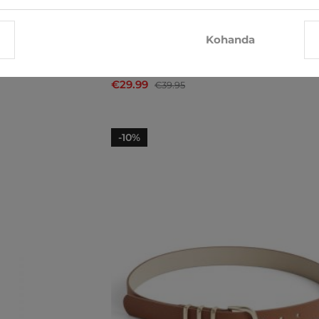
Kohanda
Superdry
€29.99
€39.95
-10%