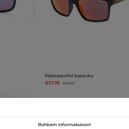
Päikeseprillid Superdry
€37.99
€52.95
-10%
Rohkem informatsiooni