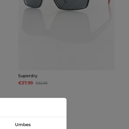
Superdry
€37.99
€52.95
-10%
Umbes