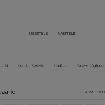
MEESTELE
NAISTELE
aarid
Kotid ja Kohvrid
Uudised
Odavmüügipoo
uaarid
KUVA: TULEM