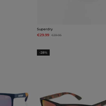
Superdry
€29.99
€39.95
-28%