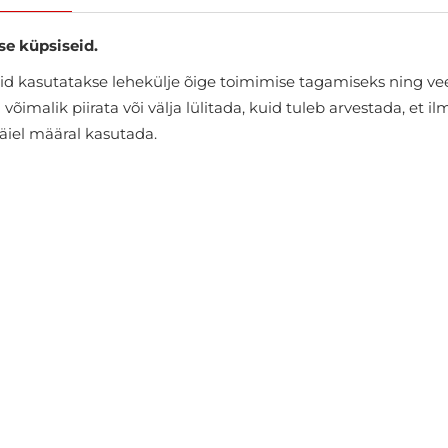
se küpsiseid.
d kasutatakse lehekülje õige toimimise tagamiseks ning vee
õimalik piirata või välja lülitada, kuid tuleb arvestada, et i
täiel määral kasutada.
Päikeseprillid Superdry
€40.45
€44.95