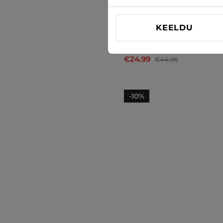
KEELDU
Päikeseprillid Oneill
€24.99
€44.95
-10%