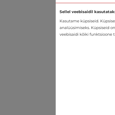
Sellel veebisaidil kasutatak
Kasutame küpsiseid. Küpsisei
analüüsimiseks. Küpsiseid on v
veebisaidi kõiki funktsioone 
Superdry
€37.99
€52.95