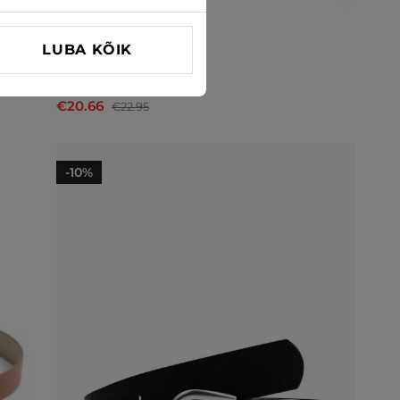
LUBA KÕIK
Vööd Pieces
€20.66
€22.95
-10%