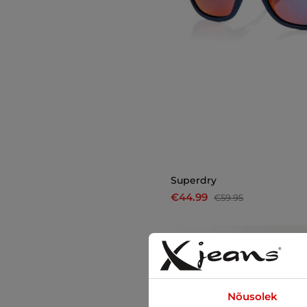
Superdry
€44.99
€59.95
-28%
Nõusolek