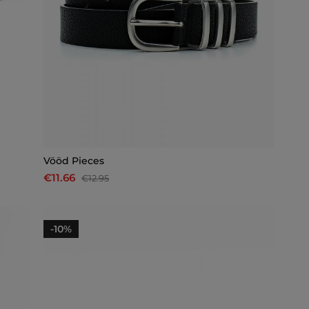
Vööd Pieces
€11.66
€12.95
-10%