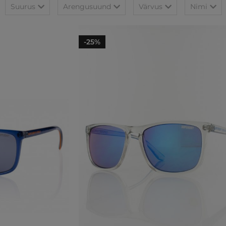
Suurus
Arengusuund
Värvus
Nimi
-25%