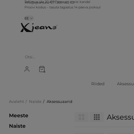
info@xjeans.eu
+371 256 462 62
Tellimus üle 20 €? Tarne on meie kanda!
Proovi kodus – tasuta tagastus 14 päeva jooksul
EE
0
Riided
Aksessu
Avaleht
Naiste
Aksessuaarid
Meeste
Aksess
Naiste