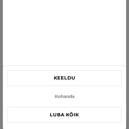
postkasti
TELLI
Nõustun uudiste ja eripakkumiste saamisega e-postiga
INFORMATSIOON
VAJAD ABI?
Kontaktid
KEELDU
info@xjeans.eu
+371 256 462 62
Kohanda
Jälgi meid sotsiaalmeedias
LUBA KÕIK
FILTER