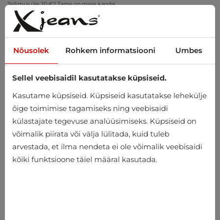
Tellimus üle 20 €? Tarne on meie kanda!
Proovi kodus – tasuta tagastus 14 päeva jooksul
Nõusolek
Rohkem informatsiooni
Umbes
Sellel veebisaidil kasutatakse küpsiseid.
0
Kasutame küpsiseid. Küpsiseid kasutatakse lehekülje
õige toimimise tagamiseks ning veebisaidi
külastajate tegevuse analüüsimiseks. Küpsiseid on
Avaleht
Meeste
Riided
Pealisjoped
võimalik piirata või välja lülitada, kuid tuleb
arvestada, et ilma nendeta ei ole võimalik veebisaidi
Pealisjoped
kõiki funktsioone täiel määral kasutada.