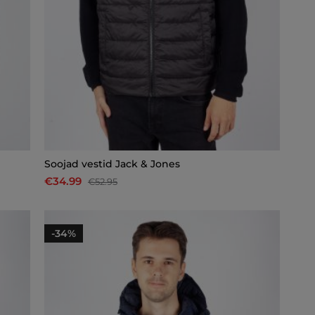
Soojad vestid Jack & Jones
€34.99
€52.95
-34%