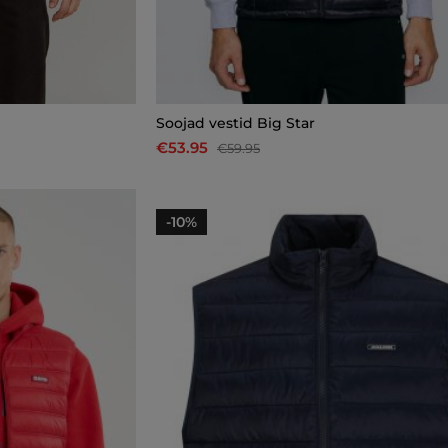
Soojad vestid Big Star
€53.95
€59.95
-10%