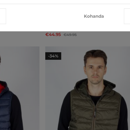
Kohanda
Soojad vestid Only & Sons
€44.95
€49.95
-34%