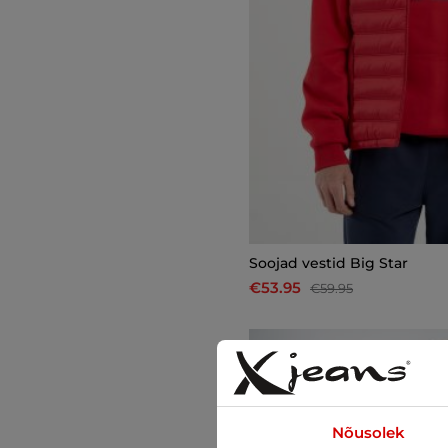
Soojad vestid Big Star
€53.95
€59.95
-33%
Nõusolek