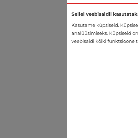
Sellel veebisaidil kasutatak
Kasutame küpsiseid. Küpsisei
analüüsimiseks. Küpsiseid on v
veebisaidi kõiki funktsioone 
Soojad vestid Only & Sons
€39.99
€59.95