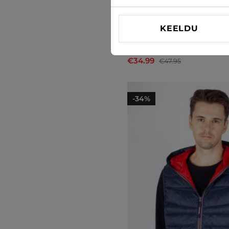
KEELDU
Soojad vestid Jack & Jones
€34.99
€47.95
-34%