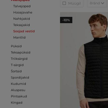
Müügil
Bränd
Talvejoped
Hooajavahe
Nahkjakid
-10%
Teksajakid
Soojad vestid
Mantlid
Püksid
Teksapüksid
Triiksärgid
T-särgid
Šortsid
Spordijakid
Kudumid
Aluspesu
Pintsakud
Kingad