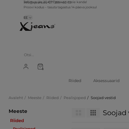
info@xjeans.eu
+371 256 462 62
Tellimus üle 20 €? Tarne on meie kanda!
Proovi kodus – tasuta tagastus 14 päeva jooksul
EE
0
Riided
Aksessuaarid
Avaleht
Meeste
Riided
Pealisjoped
Soojad vestid
Meeste
Soojad 
Riided
Pealisjoped