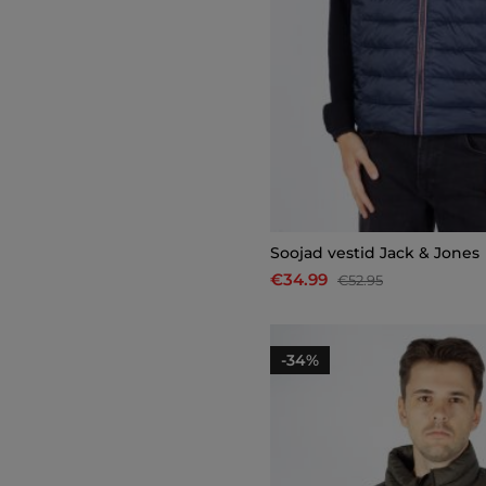
Soojad vestid Jack & Jones
€34.99
€52.95
-34%