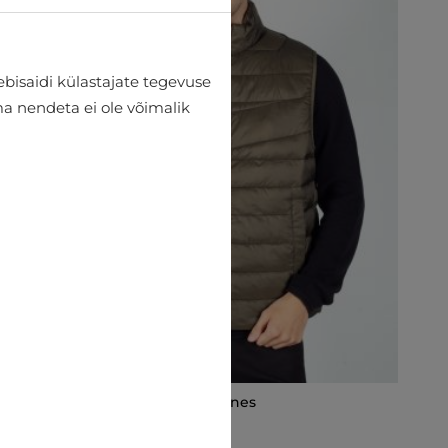
bisaidi külastajate tegevuse
lma nendeta ei ole võimalik
Soojad vestid Jack & Jones
€34.99
€47.95