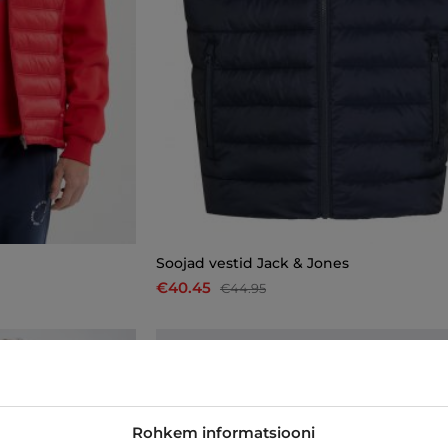
Soojad vestid Jack & Jones
€40.45
€44.95
-33%
Rohkem informatsiooni