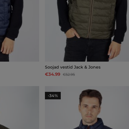
Soojad vestid Jack & Jones
€34.99
€52.95
-34%