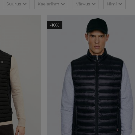
Suurus
Kaelarihm
Värvus
Nimi
-10%