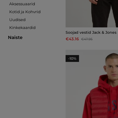
Aksessuaarid
Kotid ja Kohvrid
Uudised
Kinkekaardid
Soojad vestid Jack & Jones
Naiste
€43.16
€47.95
-10%