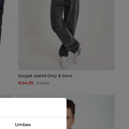
Soojad vestid Only & Sons
€44.95
€49.95
-27%
Umbes