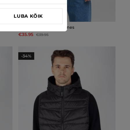
LUBA KÕIK
Soojad vestid Jack & Jones
€35.95
€39.95
-34%