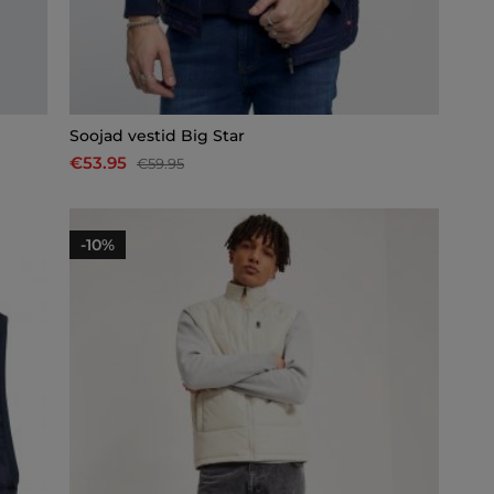
Soojad vestid Big Star
€53.95
€59.95
-10%