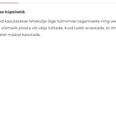
se küpsiseid.
d kasutatakse lehekülje õige toimimise tagamiseks ning vee
õimalik piirata või välja lülitada, kuid tuleb arvestada, et i
täiel määral kasutada.
Soojad vestid Only & Sons
€39.99
€59.95